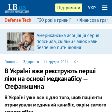
Підтримати
УКР
Defense Tech
“30 років гривні”
Фінансова грамо
Американська асоціація серця
пояснила, скільки чашок кави
безпечно пити щодня
Головна
—
Здоров'я
—
11 грудня 2024
, 11:24
В Україні вже реєструють перші
ліки на основі медканабісу —
Стефанишина
В Україні уже все є для того, щоб пацієнти
отримували медичний канабіс, окрім самого
медканабісу.