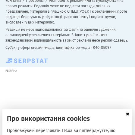
компаній" / "Пресреліз" / "Promoted", є рекламними та публікуються на
правах реклами. Редакція може не поділяти погляди, які в них
представлені. Матеріали з плашкою СПЕЦПРОЄКТ є рекламними, проте
редакція бере участь у підготовці цього контенту і поділяє думки,
висловлені у цих матеріалах.
Редакція не несе відповідальності за факти та оціночні судження,
оприлюднені у рекламних матеріалах. Згідно з українським
законодавством, відповідальність за зміст реклами несе рекламодавець.
Cуб'єкт у сфері онлайн-медіа; ідентифікатор медіа - R40-05097
РЕКЛАМА
Про використання cookies
Продовжуючи переглядати LB.ua ви підтверджуєте, що