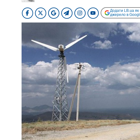
Додати LB.ua як
джерело в Googl