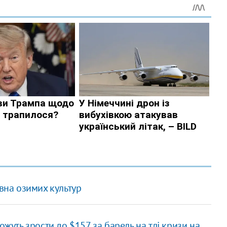
івна озимих культур
ожуть зрости до $157 за барель на тлі кризи на