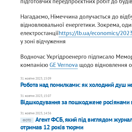
підготовчих передпроєктних робіт до буді
Нагадаємо, Німеччина долучається до відбу
відновлювальної енергетики. Зокрема, один 
електростанції
https://lb.ua/economics/20
у зоні відчуження
Водночас Укргідроенерго підписало Мемо
компанією
GE Vernova
щодо відновлення об
31 жовтня 2023, 15:09
Робота над помилками: як холодний душ не
31 жовтня 2023, 15:07
Відшкодування за пошкоджене росіянами 
31 жовтня 2023, 14:56
Агент ФСБ, який під виглядом журнал
ФОТО
отримав 12 років тюрми