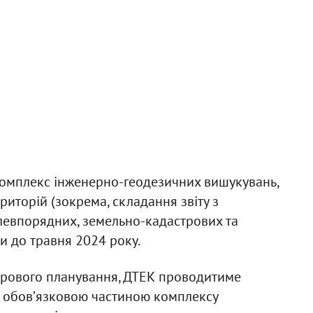
комплекс інженерно-геодезичних вишукувань,
иторій (зокрема, складання звіту з
млевпорядних, земельно-кадастрових та
и до травня 2024 року.
торового планування, ДТЕК проводитиме
 є обовʼязковою частиною комплексу