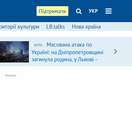
Підтримати
УКР
риторії культури
LB.talks
Нова країна
Масована атака по
ФОТО
Україні: на Дніпропетровщині
загинула родина, у Львові –
удар по багатоповерхівках
(доповнюється)
РЕКЛАМА