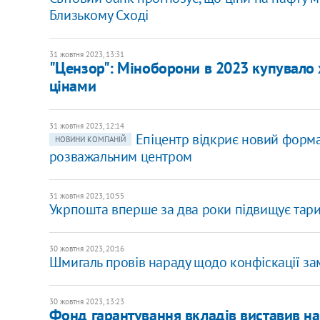
Близькому Сході
31 жовтня 2023, 13:31
"Цензор": Міноборони в 2023 купувало
цінами
31 жовтня 2023, 12:14
Епіцентр відкриє новий форма
НОВИНИ КОМПАНІЙ
розважальним центром
31 жовтня 2023, 10:55
Укрпошта вперше за два роки підвищує тари
30 жовтня 2023, 20:16
Шмигаль провів нараду щодо конфіскації за
30 жовтня 2023, 13:23
Фонд гарантування вкладів виставив на