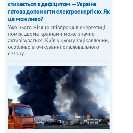
стикається з дефіцитом — Україна
готова допомогти електроенергією. Як
це можливо?
Уже цього місяця співпраця в енергетиці
поміж двома країнами може значно
активізуватися. Київ у цьому зацікавлений,
особливо в очікуванні опалювального
сезону.