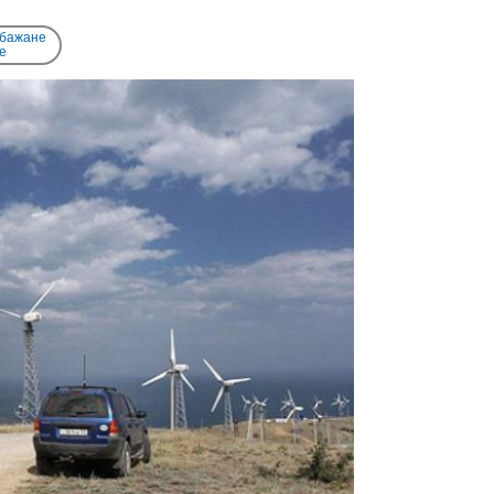
 бажане
e