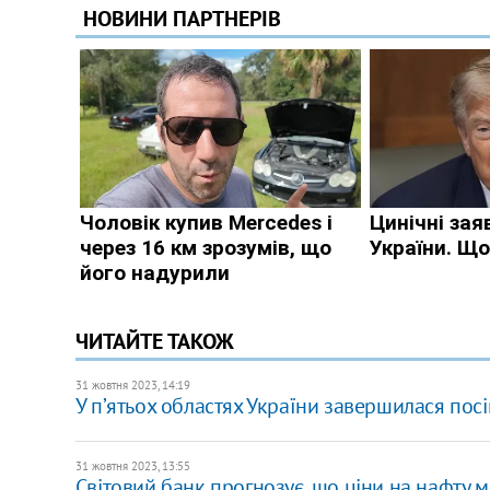
ЧИТАЙТЕ ТАКОЖ
31 жовтня 2023, 14:19
У пʼятьох областях України завершилася пос
31 жовтня 2023, 13:55
Світовий банк прогнозує, що ціни на нафту м