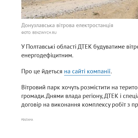
Донузлавська вітрова електростанція
ФОТО: BENZINYCH.RU
У Полтавські області ДТЕК будуватиме вітро
енергодефіцитним.
Про це йдеться
на сайті компанії
.
Вітровий парк хочуть розмістити на терито
громади. Днями влада регіону, ДТЕК і спец
договір на виконання комплексу робіт з п
РЕКЛАМА