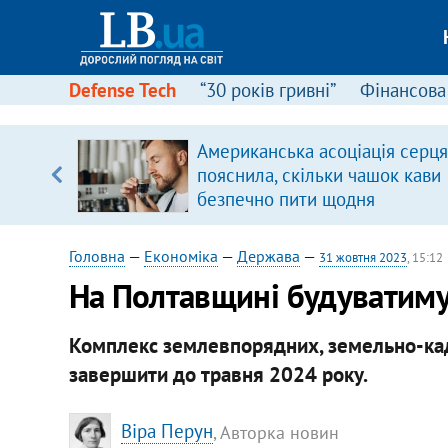
Defense Tech
“30 років гривні”
Фінансова
ою
Американська асоціація серця
пЛА. Є
пояснила, скільки чашок кави
лено)
безпечно пити щодня
Головна
—
Економіка
—
Держава
—
31 жовтня 2023
, 15:12
​На Полтавщині будуватиму
Комплекс землевпорядних, земельно-кад
завершити до травня 2024 року.
Віра Перун
, Авторка новин