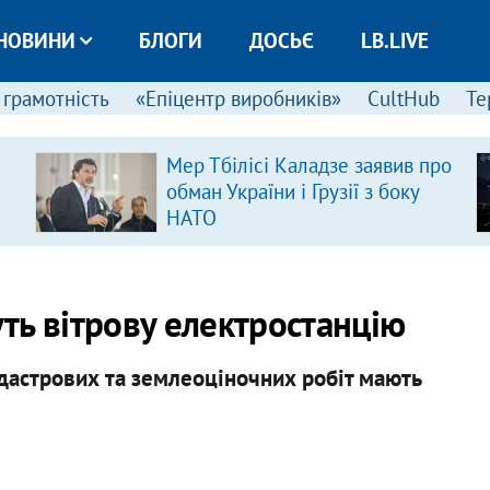
НОВИНИ
БЛОГИ
ДОСЬЄ
LB.LIVE
 грамотність
«Епіцентр виробників»
CultHub
Те
Мер Тбілісі Каладзе заявив про
обман України і Грузії з боку
НАТО
ть вітрову електростанцію
астрових та землеоціночних робіт мають