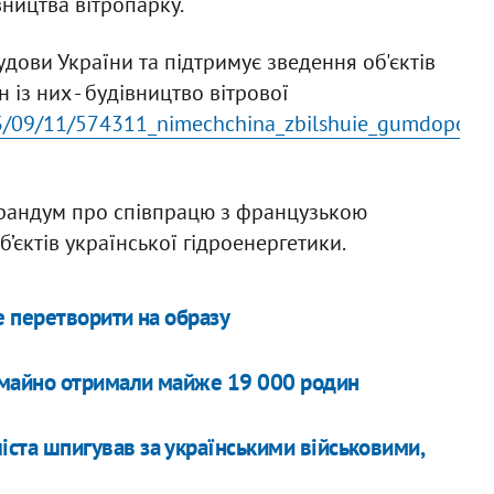
вництва вітропарку.
дови України та підтримує зведення об'єктів
із них - будівництво вітрової
23/09/11/574311_nimechchina_zbilshuie_gumdopom
рандум про співпрацю з французькою
’єктів української гідроенергетики.
 перетворити на образу
майно отримали майже 19 000 родин
іста шпигував за українськими військовими,