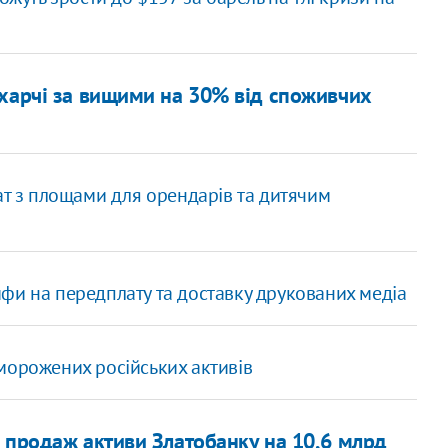
 харчі за вищими на 30% від споживчих
т з площами для орендарів та дитячим
фи на передплату та доставку друкованих медіа
морожених російських активів
 продаж активи Златобанку на 10,6 млрд