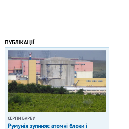
ПУБЛІКАЦІЇ
СЕРГІЙ БАРБУ
Румунія зупиняє атомні блоки і