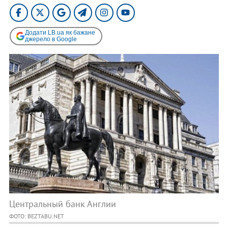
Додати LB.ua як бажане
джерело в Google
Центральный банк Англии
ФОТО: BEZTABU.NET