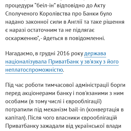
процедури “беіл-ін” відповідно до Акту
Сполученого Королівства про Банки було
надано законної сили в Англії та таке рішення
є наразі остаточним та не підлягає
оскарженню", - йдеться в повідомленні.
Нагадаємо, в грудні 2016 року
держава
націоналізувала ПриватБанк у зв'язку з його
неплатоспроможністю
.
Під час роботи тимчасової адміністрації борги
перед акціонерами банку і пов'язаними з ним
особами (в тому числі і єврооблігації)
потрапили під механізм bail-in (конвертація в
капітал). Після чого власники єврооблігацій
Приватбанку зажадали від української влади