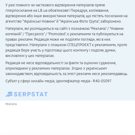
У разі повного чи часткового відтворення матеріалів пряме
гіперпосилання на LB.ua обов'язкове! Передрук, копіювання,
відтворення або інше використання матеріалів, що містять посилання на
агентство "Українськi Новини" й "Українська Фото Група", заборонено.
Матеріали, які розміщуються на сайті з позначкою "Реклама" / "Новини
компаній" / "Пресреліз" / "Promoted", є рекламними та публікуються на
правах реклами. Редакція може не поділяти погляди, які в них
представлені. Матеріали з плашкою СПЕЦПРОЄКТ є рекламними, проте
редакція бере участь у підготовці цього контенту і поділяє думки,
висловлені у цих матеріалах.
Редакція не несе відповідальності за факти та оціночні судження,
оприлюднені у рекламних матеріалах. Згідно з українським
законодавством, відповідальність за зміст реклами несе рекламодавець.
Cуб'єкт у сфері онлайн-медіа; ідентифікатор медіа - R40-05097
РЕКЛАМА