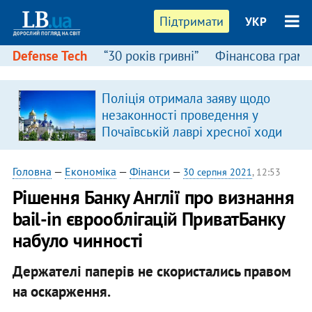
Підтримати
УКР
Defense Tech
“30 років гривні”
Фінансова грамо
Поліція отримала заяву щодо
незаконності проведення у
Почаївській лаврі хресної ходи
Головна
—
Економіка
—
Фінанси
—
30 серпня 2021
, 12:53
Рішення Банку Англії про визнання
bail-in єврооблігацій ПриватБанку
набуло чинності
Держателі паперів не скористались правом
на оскарження.