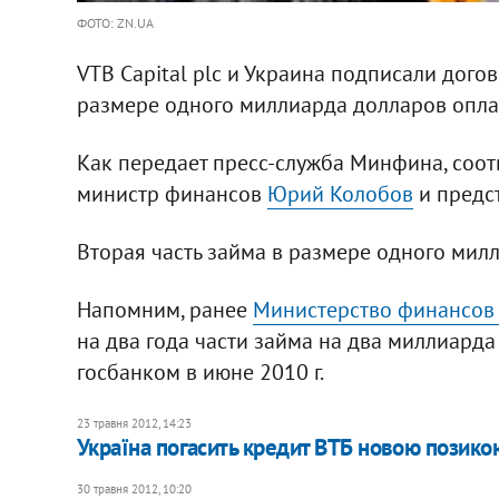
ФОТО: ZN.UA
VTB Capital plc и Украина подписали догов
размере одного миллиарда долларов опла
Как передает пресс-служба Минфина, соо
министр финансов
Юрий Колобов
и предс
Вторая часть займа в размере одного мил
Напомним, ранее
Министерство финансов 
на два года части займа на два миллиард
госбанком в июне 2010 г.
23 травня 2012, 14:23
Україна погасить кредит ВТБ новою позико
30 травня 2012, 10:20