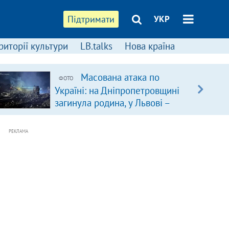
Підтримати
УКР
риторії культури
LB.talks
Нова країна
Масована атака по
ФОТО
Україні: на Дніпропетровщині
загинула родина, у Львові –
удар по багатоповерхівках
(доповнюється)
РЕКЛАМА