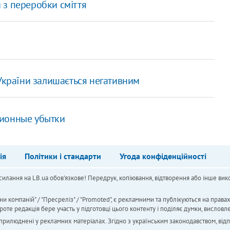
и з переробки сміття
 України залишається негативним
лионные убытки
ія
Політики і стандарти
Угода конфіденційності
силання на LB.ua обов'язкове! Передрук, копіювання, відтворення або інше вико
ни компаній" / "Пресреліз" / "Promoted", є рекламними та публікуються на права
 редакція бере участь у підготовці цього контенту і поділяє думки, висловле
 оприлюднені у рекламних матеріалах. Згідно з українським законодавством, від