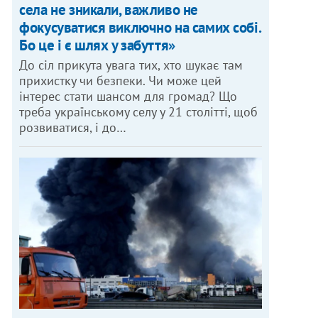
села не зникали, важливо не
фокусуватися виключно на самих собі.
Бо це і є шлях у забуття»
До сіл прикута увага тих, хто шукає там
прихистку чи безпеки. Чи може цей
інтерес стати шансом для громад? Що
треба українському селу у 21 столітті, щоб
розвиватися, і до…