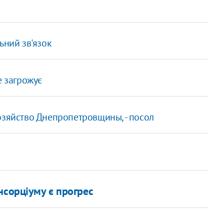
ьний зв'язок
е загрожує
озяйство Днепропетровщины, - посол
нсорціуму є прогрес