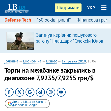
Підтримати
УКР
Defense Tech
“30 років гривні”
Фінансова грамо
Загинув керівник пошукового
загону "Плацдарм" Олексій Юков
Головна
—
Економіка
—
Бізнес
—
17 травня 2010
, 15:06
Торги на межбанке закрылись в
диапазоне 7,9235/7,9255 грн/$
Додати LB.ua як бажане
джерело в Google