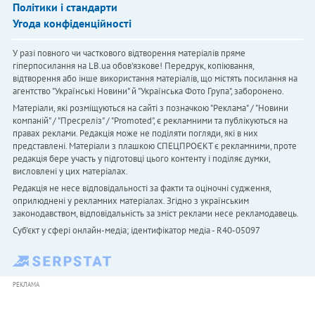
Політики і стандарти
Угода конфіденційності
У разі повного чи часткового відтворення матеріалів пряме
гіперпосилання на LB.ua обов'язкове! Передрук, копіювання,
відтворення або інше використання матеріалів, що містять посилання на
агентство "Українськi Новини" й "Українська Фото Група", заборонено.
Матеріали, які розміщуються на сайті з позначкою "Реклама" / "Новини
компаній" / "Пресреліз" / "Promoted", є рекламними та публікуються на
правах реклами. Редакція може не поділяти погляди, які в них
представлені. Матеріали з плашкою СПЕЦПРОЄКТ є рекламними, проте
редакція бере участь у підготовці цього контенту і поділяє думки,
висловлені у цих матеріалах.
Редакція не несе відповідальності за факти та оціночні судження,
оприлюднені у рекламних матеріалах. Згідно з українським
законодавством, відповідальність за зміст реклами несе рекламодавець.
Cуб'єкт у сфері онлайн-медіа; ідентифікатор медіа - R40-05097
РЕКЛАМА