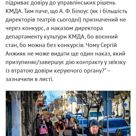
підриває довіру до управлінських рішень
КМДА. Тим паче, що А. Ф. Білоус (як і більшість
директорів театрів сьогодні) призначений не
через конкурс, а наказом директора
департаменту культури КМДА, бо воєнний
стан, бо можна без конкурсів. Чому Сергій
Анжияк не може видати ще один наказ, який
призупиняє/завершує дію контракту у зв’язку
із втратою довіри керуючого органу?" –
зазначили в листі.