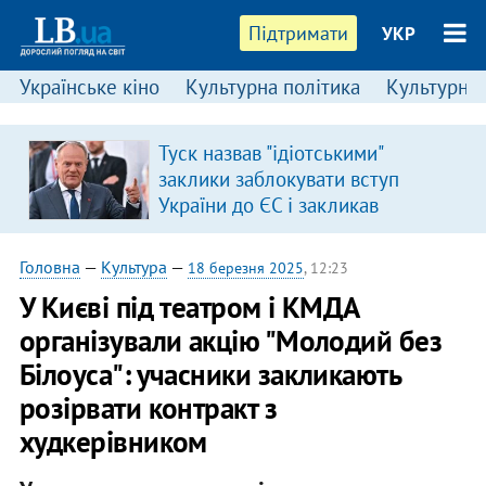
Підтримати
УКР
Українське кіно
Культурна політика
Культурні і
Туск назвав "ідіотськими"
в
заклики заблокувати вступ
України до ЄС і закликав
припинити антиукраїнську
риторику
Головна
—
Культура
—
18 березня 2025
, 12:23
У Києві під театром і КМДА
організували акцію "Молодий без
Білоуса": учасники закликають
розірвати контракт з
худкерівником