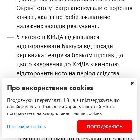
Окрім того, у театрі анонсували створення
комісії, яка за потреби вживатиме
належних заходів реагування.
5 лютого в КМДА відмовилися
відсторонювати Білоуса від посади
керівника театру за браком підстав. До
цього звернення до КМДА з вимогою
відсторонити його на період слідства
підписали 46 театралів, а понад 90 – не
Про використання cookies
підписали.
Продовжуючи переглядати LB.ua ви підтверджуєте, що
Також 10 лютого поліція повідомила про
ознайомилися з Правилами користування сайтом та
реєстрацію провадження за статтею про
погоджуєтеся на використання файлів cookies
сексуальне насильство на підставі
Про файли cookies
ПОГОДЖУЮСЬ
звернень від колишніх студентів та
адміністрації вищого навчального закладу