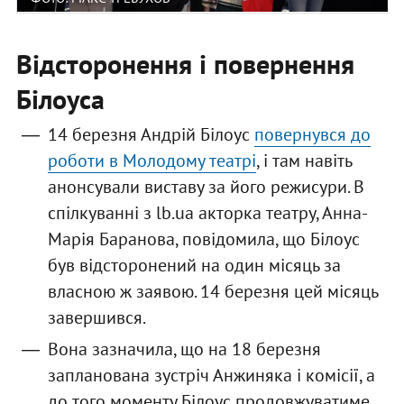
Відсторонення і повернення
Білоуса
14 березня Андрій Білоус
повернувся до
роботи в Молодому театрі
, і там навіть
анонсували виставу за його режисури. В
спілкуванні з lb.ua акторка театру, Анна-
Марія Баранова, повідомила, що Білоус
був відсторонений на один місяць за
власною ж заявою. 14 березня цей місяць
завершився.
Вона зазначила, що на 18 березня
запланована зустріч Анжиняка і комісії, а
до того моменту Білоус продовжуватиме