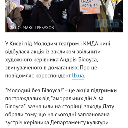
ФОТО: МАКС ТРЕБУХОВ
У Києві під Молодим театром і КМДА нині
відбулася акція із закликом звільнити
художного керівника Андрія Білоуса,
звинуваченого в домаганнях. Про це
повідомляє кореспондент
lb.ua
.
"Молодий без Білоуса!" – це акція підтримки
постраждалих від "аморальних дій А. Ф.
Білоуса", зазначили на сторінці заходу. Дату
обрали тому, що на сьогодні запланована
зустріч керівника Департаменту культури