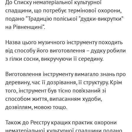
До Списку нематеріальної культурної
спадщини, що потребує термінової охорони,
подано “Традицію поліської “дудки-викрутки”
на Рівненщині”.
Назва цього музичного інструменту походить
від способу його виготовлення – дудку робили
з гілки сосни, викручуючи її середину.
Виготовлення інструменту вимагало знань про
деревину, час її дозрівання, її структуру. Крім
того, інструмент був тісно пов’язаний зі
способом життя, випасанням худоби,
дозвіллям, мовою тощо.
Також до Реєстру кращих практик охорони
нематеріальної культурної спадщини подано