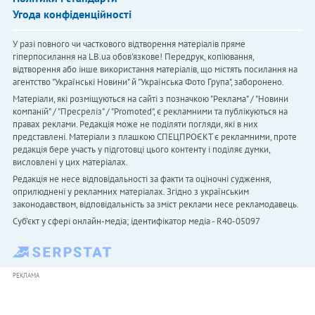
Угода конфіденційності
У разі повного чи часткового відтворення матеріалів пряме
гіперпосилання на LB.ua обов'язкове! Передрук, копіювання,
відтворення або інше використання матеріалів, що містять посилання на
агентство "Українськi Новини" й "Українська Фото Група", заборонено.
Матеріали, які розміщуються на сайті з позначкою "Реклама" / "Новини
компаній" / "Пресреліз" / "Promoted", є рекламними та публікуються на
правах реклами. Редакція може не поділяти погляди, які в них
представлені. Матеріали з плашкою СПЕЦПРОЄКТ є рекламними, проте
редакція бере участь у підготовці цього контенту і поділяє думки,
висловлені у цих матеріалах.
Редакція не несе відповідальності за факти та оціночні судження,
оприлюднені у рекламних матеріалах. Згідно з українським
законодавством, відповідальність за зміст реклами несе рекламодавець.
Cуб'єкт у сфері онлайн-медіа; ідентифікатор медіа - R40-05097
РЕКЛАМА