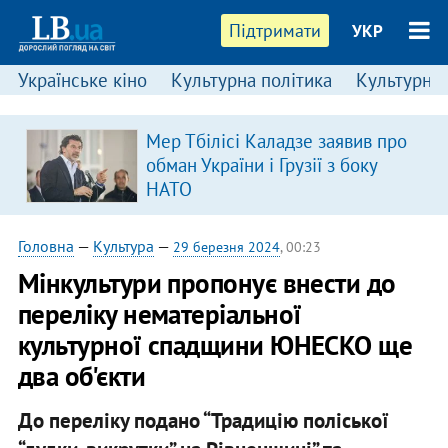
Підтримати
УКР
Українське кіно
Культурна політика
Культурні і
Мер Тбілісі Каладзе заявив про
обман України і Грузії з боку
НАТО
Головна
—
Культура
—
29 березня 2024
, 00:23
Мінкультури пропонує внести до
переліку нематеріальної
культурної спадщини ЮНЕСКО ще
два об'єкти
До переліку подано “Традицію поліської