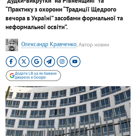
“дудки-викрутки” на Рівненщині” та
“Практику з охорони “Традиції Щедрого
вечора в Україні” засобами формальної та
неформальної освіти”.
Олександр Кравченко
, Автор новин
Додати LB.ua як бажане
джерело в Google