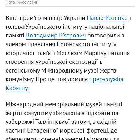
ФОТО: МАКС ЛЕВИН
Віце-прем'єр-міністр України
Павло Розенко
і
голова Українського інституту національної
пам'яті
Володимир В'ятрович
обговорили з
членом правління Естонського інституту
історичної пам'яті Меєлісом Маріпуу питання
створення української експозиції в
естонському Міжнародному музеї жертв
комунізму. Про це повідомляє
прес-служба
Кабміну.
Міжнародний меморіальний музей пам'яті
жертв комунізму збираються відкрити на
узбережжі Талліннської затоки, в східній
частині Батарейної морської фортеці, де
збереглися тюремні камери і кімнати для