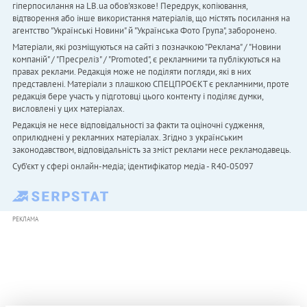
гіперпосилання на LB.ua обов'язкове! Передрук, копіювання,
відтворення або інше використання матеріалів, що містять посилання на
агентство "Українськi Новини" й "Українська Фото Група", заборонено.
Матеріали, які розміщуються на сайті з позначкою "Реклама" / "Новини
компаній" / "Пресреліз" / "Promoted", є рекламними та публікуються на
правах реклами. Редакція може не поділяти погляди, які в них
представлені. Матеріали з плашкою СПЕЦПРОЄКТ є рекламними, проте
редакція бере участь у підготовці цього контенту і поділяє думки,
висловлені у цих матеріалах.
Редакція не несе відповідальності за факти та оціночні судження,
оприлюднені у рекламних матеріалах. Згідно з українським
законодавством, відповідальність за зміст реклами несе рекламодавець.
Cуб'єкт у сфері онлайн-медіа; ідентифікатор медіа - R40-05097
РЕКЛАМА