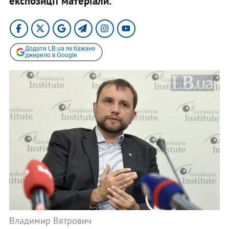
експозиції матеріали.
Додати LB.ua як бажане
джерело в Google
Владимир Вятрович