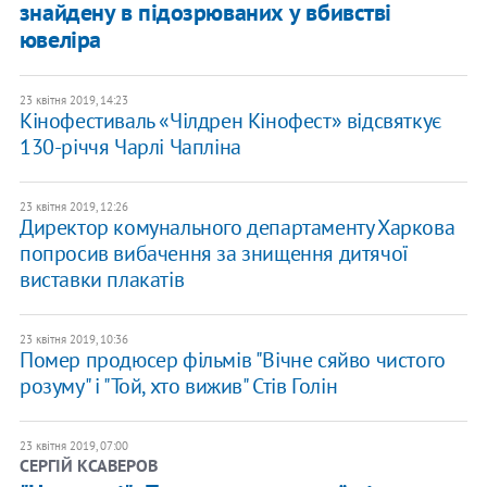
знайдену в підозрюваних у вбивстві
ювеліра
23 квітня 2019, 14:23
Кінофестиваль «Чілдрен Кінофест» відсвяткує
130-річчя Чарлі Чапліна
23 квітня 2019, 12:26
Директор комунального департаменту Харкова
попросив вибачення за знищення дитячої
виставки плакатів
23 квітня 2019, 10:36
Помер продюсер фільмів "Вічне сяйво чистого
розуму" і "Той, хто вижив" Стів Голін
23 квітня 2019, 07:00
СЕРГІЙ КСАВЕРОВ