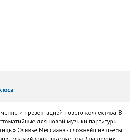
олоса
менно и презентацией нового коллектива. В
естоматийные для новой музыки партитуры –
птицы» Оливье Мессиана - сложнейшие пьесы,
ительский уровень оркестра. Два других