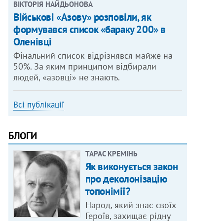
ВІКТОРІЯ НАЙДЬОНОВА
Військові «Азову» розповіли, як
формувався список «бараку 200» в
Оленівці
Фінальний список відрізнявся майже на
50%. За яким принципом відбирали
людей, «азовці» не знають.
Всі публікації
БЛОГИ
ТАРАС КРЕМІНЬ
Як виконується закон
про деколонізацію
топонімії?
Народ, який знає своїх
Героїв, захищає рідну