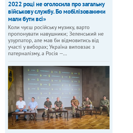
2022 році не оголосила про загальну
військову службу. Бо мобілізованими
мали бути всі»
Коли чуєш російську музику, варто
пропонувати навушники; Зеленський не
узурпатор, але мав би відмовитись від
участі у виборах; Україна виповзає з
патерналізму, а Росія —…