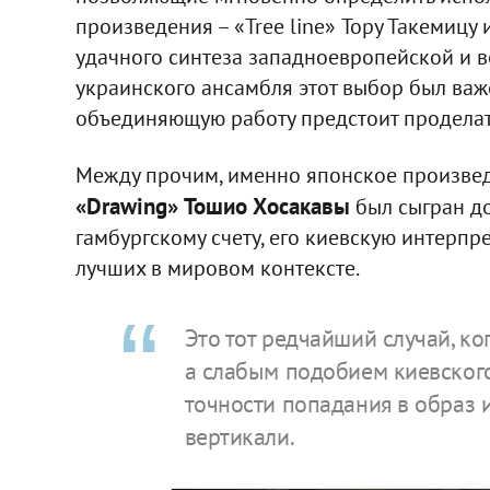
произведения – «Tree line» Тору Такемицу
удачного синтеза западноевропейской и во
украинского ансамбля этот выбор был важе
объединяющую работу предстоит проделать
Между прочим, именно японское произвед
«Drawing» Тошио Хосакавы
был сыгран до
гамбургскому счету, его киевскую интерп
лучших в мировом контексте.
Это тот редчайший случай, ко
а слабым подобием киевского
точности попадания в образ
вертикали.