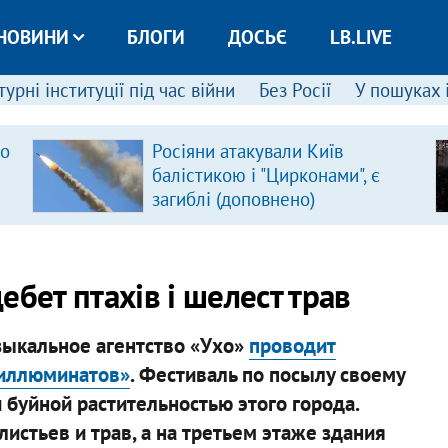
НОВИНИ
БЛОГИ
ДОСЬЄ
LB.LIVE
урні інституції під час війни
Без Росії
У пошуках 
ро
Росіяни атакували Київ
балістикою і "Цирконами", є
загиблі (доповнено)
ебет птахів і шелест трав
зыкальное агентство «Ухо»
проводит
 иллюминатов»
. Фестиваль по посылу своему
 буйной растительностью этого города.
стьев и трав, а на третьем этаже здания