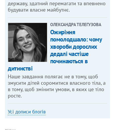
державу, здатний перемагати та впевнено
будувати власне майбутнє.
ОЛЕКСАНДРА ТЕЛЕГУЗОВА
Ожиріння
помолодшало: чому
хвороби дорослих
дедалі частіше
починаються в
дитинстві
Наше завдання полягає не в тому, щоб
змусити дітей соромитися власного тіла, а
в тому, щоб змінити умови, в яких це тіло
росте.
Усі дописи блогів