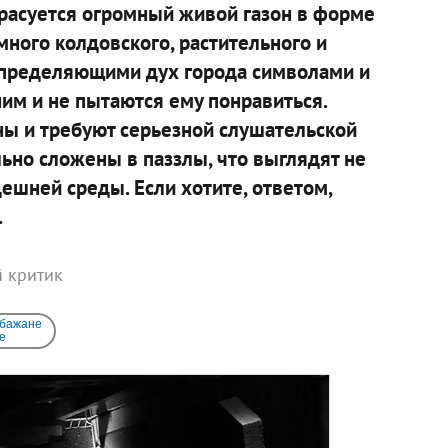
красуется огромный живой газон в форме
 много колдовского, растительного и
 с определяющими дух города символами и
ним и не пытаются ему понравиться.
ы и требуют серьезной слушательской
ьно сложены в паззлы, что выглядят не
ешней среды. Если хотите, ответом,
.
й критик
 бажане
e