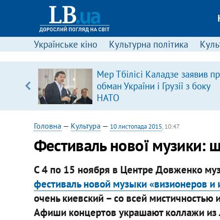
Українське кіно
Культурна політика
Культ
ового
Мер Тбілісі Каладзе заявив п
ій
обман України і Грузії з боку
НАТО
Головна
—
Культура
—
10 листопада 2015
, 10:47
Фестиваль нової музики: щ
С 4 по 15 ноября в Центре Довженко му
фестиваль новой музыки «визионеров и
очень киевский – со всей мистичностью и
Афиши концертов украшают коллажи из ли