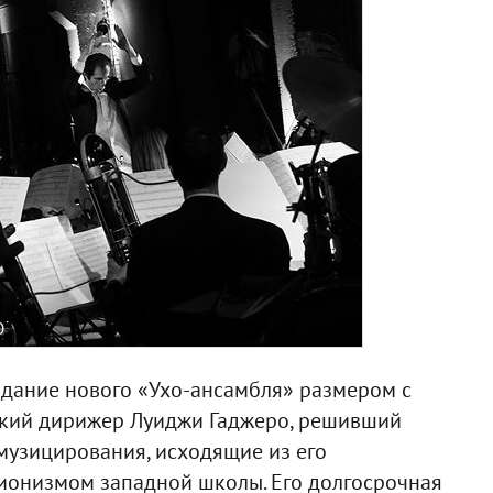
O
создание нового «Ухо-ансамбля» размером с
нский дирижер Луиджи Гаджеро, решивший
музицирования, исходящие из его
ионизмом западной школы. Его долгосрочная