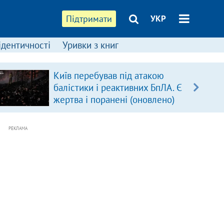
Підтримати
УКР
ідентичності
Уривки з книг
Київ перебував під атакою
балістики і реактивних БпЛА. Є
жертва і поранені (оновлено)
РЕКЛАМА