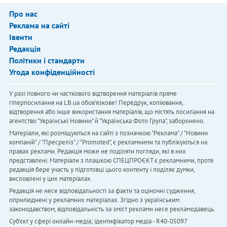
Про нас
Реклама на сайті
Івенти
Редакція
Політики і стандарти
Угода конфіденційності
У разі повного чи часткового відтворення матеріалів пряме
гіперпосилання на LB.ua обов'язкове! Передрук, копіювання,
відтворення або інше використання матеріалів, що містять посилання на
агентство "Українськi Новини" й "Українська Фото Група", заборонено.
Матеріали, які розміщуються на сайті з позначкою "Реклама" / "Новини
компаній" / "Пресреліз" / "Promoted", є рекламними та публікуються на
правах реклами. Редакція може не поділяти погляди, які в них
представлені. Матеріали з плашкою СПЕЦПРОЄКТ є рекламними, проте
редакція бере участь у підготовці цього контенту і поділяє думки,
висловлені у цих матеріалах.
Редакція не несе відповідальності за факти та оціночні судження,
оприлюднені у рекламних матеріалах. Згідно з українським
законодавством, відповідальність за зміст реклами несе рекламодавець.
Cуб'єкт у сфері онлайн-медіа; ідентифікатор медіа - R40-05097