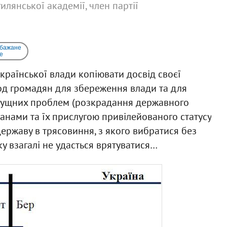
илянської академії, член партії
 бажане
e
країнської влади копіювати досвід своєї
д громадян для збереження влади та для
асущних проблем (розкрадання державного
ланами та їх прислугою привілейованого статусу
ержаву в трясовиння, з якого вибратися без
у взагалі не удасться врятуватися…