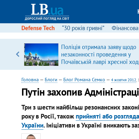
Defense Tech
“30 років гривні”
Фінансова
ою
Поліція отримала заяву щодо
пЛА. Є
незаконності проведення у
лено)
Почаївській лаврі хресної ход
Головна
—
Блоги
—
Блог Романа Семко
—
4 жовтня 2012
,
Путін захопив Адміністрац
Три з шести найбільш резонансних законі
року в Росії, також
прийняті або розгляд
України
. Ініціативи в Україні вникають з