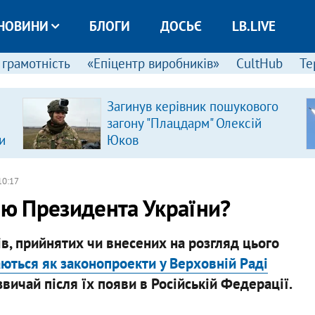
НОВИНИ
БЛОГИ
ДОСЬЄ
LB.LIVE
 грамотність
«Епіцентр виробників»
CultHub
Те
Загинув керівник пошукового
загону "Плацдарм" Олексій
и
Юков
 10:17
ію Президента України?
в, прийнятих чи внесених на розгляд цього
аються як законопроекти у Верховній Раді
азвичай після їх появи в Російській Федерації.