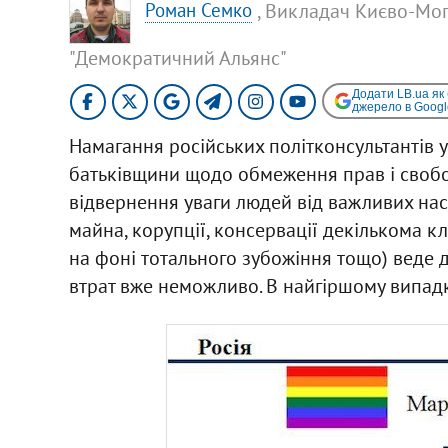
, Викладач Києво-Мог
Роман Семко
"Демократичний Альянс"
Додати LB.ua як
джерело в Googl
Намагання російських політконсультантів у
батьківщини щодо обмеження прав і свобо
відвернення уваги людей від важливих н
майна, корупції, консервації декількома к
на фоні тотального зубожіння тощо) веде д
втрат вже неможливо. В найгіршому випадк