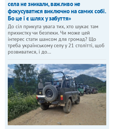
села не зникали, важливо не
фокусуватися виключно на самих собі.
Бо це і є шлях у забуття»
До сіл прикута увага тих, хто шукає там
прихистку чи безпеки. Чи може цей
інтерес стати шансом для громад? Що
треба українському селу у 21 столітті, щоб
розвиватися, і до…