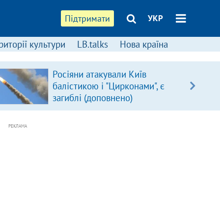
Підтримати
УКР
риторії культури
LB.talks
Нова країна
Росіяни атакували Київ
балістикою і "Цирконами", є
загиблі (доповнено)
РЕКЛАМА