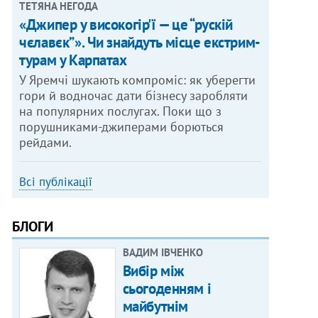
ТЕТЯНА НЕГОДА
«Джипер у високогір'ї — це “рускій
чєлавєк”». Чи знайдуть місце екстрим-
турам у Карпатах
У Яремчі шукають компроміс: як уберегти
гори й водночас дати бізнесу заробляти
на популярних послугах. Поки що з
порушниками-джиперами борються
рейдами.
Всі публікації
БЛОГИ
ВАДИМ ІВЧЕНКО
Вибір між
сьогоденням і
майбутнім