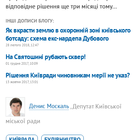
відповідне рішення ще три місяці тому…
ІНШІ ДОПИСИ БЛОГУ:
Як вкрасти землю в охоронній зоні київського
ботсаду: схема екс-нардепа Дубового
28 лютого 2018, 12:47
На Святошині рубають сквер!
01 грудня 2017, 10:09
Рішення Київради чиновникам мерії не указ?
13 жовтня 2017, 13:01
, Депутат Київської
Денис Москаль
міської ради
КИЇВРАДА
БУДІВНИЦТВО