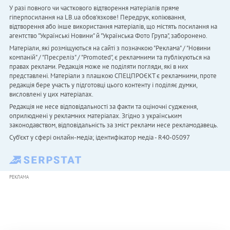
У разі повного чи часткового відтворення матеріалів пряме
гіперпосилання на LB.ua обов'язкове! Передрук, копіювання,
відтворення або інше використання матеріалів, що містять посилання на
агентство "Українськi Новини" й "Українська Фото Група", заборонено.
Матеріали, які розміщуються на сайті з позначкою "Реклама" / "Новини
компаній" / "Пресреліз" / "Promoted", є рекламними та публікуються на
правах реклами. Редакція може не поділяти погляди, які в них
представлені. Матеріали з плашкою СПЕЦПРОЄКТ є рекламними, проте
редакція бере участь у підготовці цього контенту і поділяє думки,
висловлені у цих матеріалах.
Редакція не несе відповідальності за факти та оціночні судження,
оприлюднені у рекламних матеріалах. Згідно з українським
законодавством, відповідальність за зміст реклами несе рекламодавець.
Cуб'єкт у сфері онлайн-медіа; ідентифікатор медіа - R40-05097
РЕКЛАМА