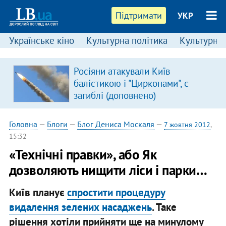
Підтримати
УКР
Українське кіно
Культурна політика
Культурні і
Росіяни атакували Київ
балістикою і "Цирконами", є
загиблі (доповнено)
Головна
—
Блоги
—
Блог Дениса Москаля
—
7 жовтня 2012
,
15:32
«Технічні правки», або Як
дозволяють нищити ліси і парки…
Київ планує
спростити процедуру
видалення зелених насаджень
. Таке
рішення хотіли прийняти ще на минулому