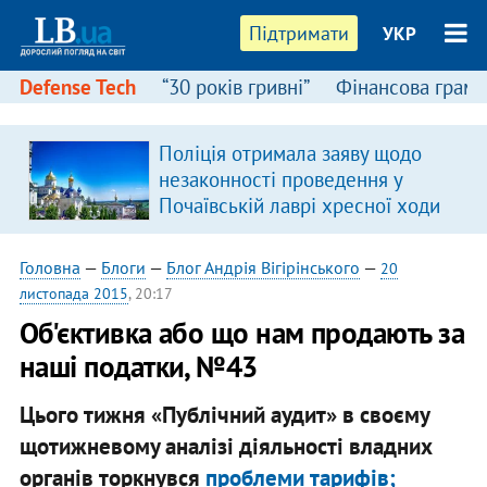
Підтримати
УКР
Defense Tech
“30 років гривні”
Фінансова грамо
Поліція отримала заяву щодо
в
незаконності проведення у
Почаївській лаврі хресної ходи
Головна
—
Блоги
—
Блог Андрія Вігірінського
—
20
листопада 2015
, 20:17
Об'єктивка або що нам продають за
наші податки, №43
Цього тижня «Публічний аудит» в своєму
щотижневому аналізі діяльності владних
органів торкнувся
проблеми тарифів;