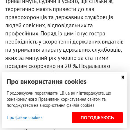
триватимуть, судячи з усього, ще стільки ж,
теоретично мають привести до лав
правоохоронців та державних службовців
людей совісних, відповідальних та
професійних. Поряд із цим існує гостра
необхідність у скороченні державних видатків
на утримання апарату державних службовців,
яких за минулий рік умовно за статними
посадам скорочено на 20 %. Подальшого
скорочення потребують саме з точки зору
Про використання cookies
економії державних видатків, а відповідно,
обсяг фінансування зарплат за рахунок
Продовжуючи переглядати LB.ua ви підтверджуєте, що
бюджету протягом найближчих двох роки не
ознайомилися з Правилами користування сайтом та
погоджуєтеся на використання файлів cookies
може бути збільшено – як наслідок, провал
реформ держслужби та боротьби з корупцією,
Про файли cookies
ПОГОДЖУЮСЬ
адже низькі заробітні плати є різновидом