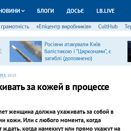
НОВИНИ
БЛОГИ
ДОСЬЄ
LB.LIVE
 грамотність
«Епіцентр виробників»
CultHub
Те
Росіяни атакували Київ
Є
балістикою і "Цирконами", є
загиблі (доповнено)
2015
, 10:25
ивать за кожей в процессе
 лет женщина должна ухаживать за собой в
ми кожи. Или с любого момента, когда
т ждать, когда намекнут или прямо укажут на