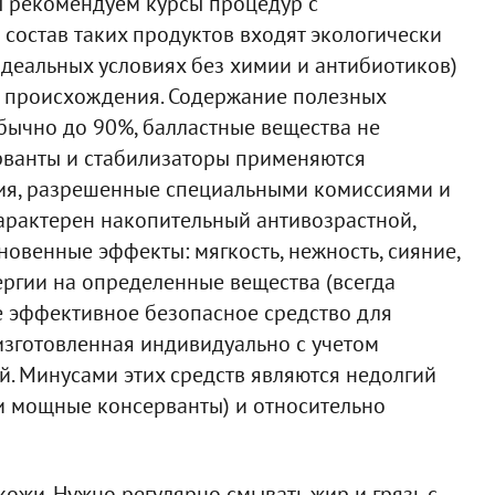
 рекомендуем курсы процедур с
 состав таких продуктов входят экологически
деальных условиях без химии и антибиотиков)
о происхождения. Содержание полезных
обычно до 90%, балластные вещества не
ерванты и стабилизаторы применяются
ия, разрешенные специальными комиссиями и
арактерен накопительный антивозрастной,
венные эффекты: мягкость, нежность, сияние,
ергии на определенные вещества (всегда
е эффективное безопасное средство для
 изготовленная индивидуально с учетом
й. Минусами этих средств являются недолгий
и мощные консерванты) и относительно
ожи. Нужно регулярно смывать жир и грязь с