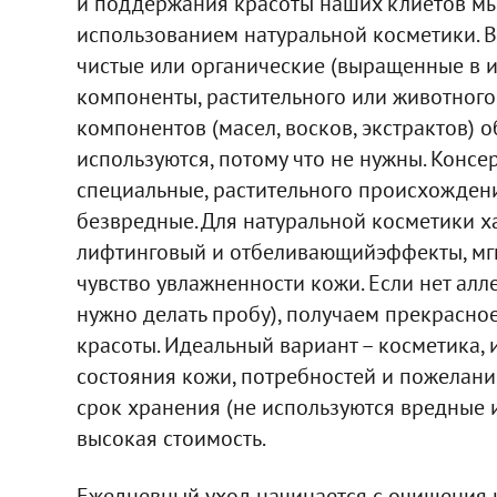
и поддержания красоты наших клиетов мы
использованием натуральной косметики. В
чистые или органические (выращенные в и
компоненты, растительного или животног
компонентов (масел, восков, экстрактов) 
используются, потому что не нужны. Конс
специальные, растительного происхожден
безвредные. Для натуральной косметики х
лифтинговый и отбеливающийэффекты, мгно
чувство увлажненности кожи. Если нет алл
нужно делать пробу), получаем прекрасно
красоты. Идеальный вариант – косметика,
состояния кожи, потребностей и пожелани
срок хранения (не используются вредные 
высокая стоимость.
Ежедневный уход начинается с очищения к