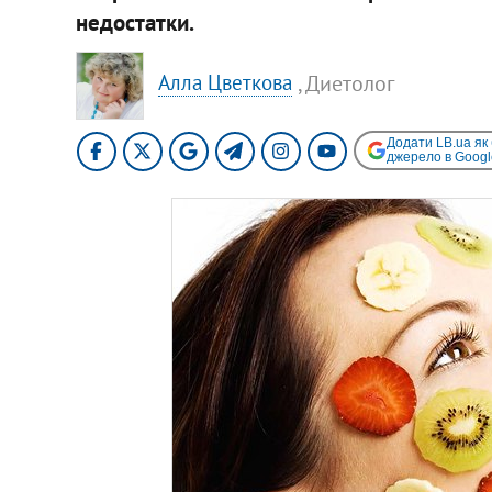
недостатки.
, Диетолог
Алла Цветкова
Додати LB.ua як
джерело в Googl