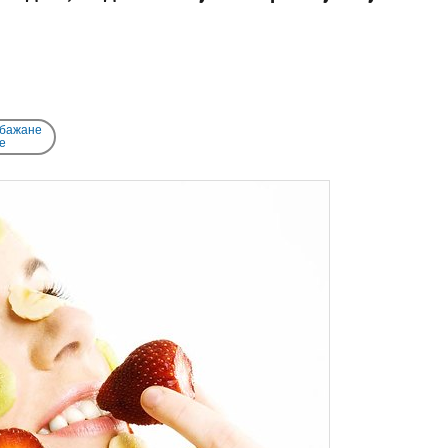
 бажане
e