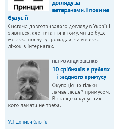
догляду за
ветеранами. І поки не
будує її
Система довготривалого догляду в Україні
з'явиться, але питання в тому, чи це буде
мережа послуг у громадах, чи мережа
ліжок в інтернатах.
ПЕТРО АНДРЮЩЕНКО
10 срібняків в рублях
– і жодного примусу
Окупація не тільки
ламає людей примусом.
Вона ще й купує тих,
кого ламати не треба.
Усі дописи блогів