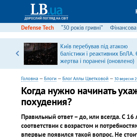
Defense Tech
“30 років гривні”
Фінансова
ового
Київ перебував під атакою
ій
балістики і реактивних БпЛА. 
жертва і поранені (оновлено)
Головна
—
Блоги
—
Блог Аллы Цветковой
—
30 вересня 
Когда нужно начинать ухаж
похудения?
Правильный ответ – до, или всегда. С 16
соответствии с возрастом и потребностя
впервые появился такой вопрос. Не стои