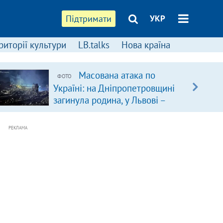
Підтримати
УКР
риторії культури
LB.talks
Нова країна
Масована атака по
ФОТО
Україні: на Дніпропетровщині
загинула родина, у Львові –
удар по багатоповерхівках
(доповнюється)
РЕКЛАМА