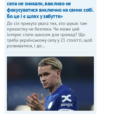
села не зникали, важливо не
фокусуватися виключно на самих собі.
Бо це і є шлях у забуття»
До сіл прикута увага тих, хто шукає там
прихистку чи безпеки. Чи може цей
інтерес стати шансом для громад? Що
треба українському селу у 21 столітті, щоб
розвиватися, і до…