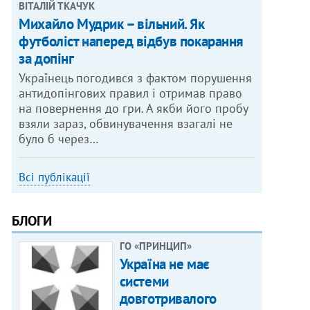
ВІТАЛІЙ ТКАЧУК
Михайло Мудрик – вільний. Як
футболіст наперед відбув покарання
за допінг
Українець погодився з фактом порушення
антидопінгових правил і отримав право
на повернення до гри. А якби його пробу
взяли зараз, обвинувачення взагалі не
було б через…
Всі публікації
БЛОГИ
ГО «ПРИНЦИП»
Україна не має
системи
довготривалого