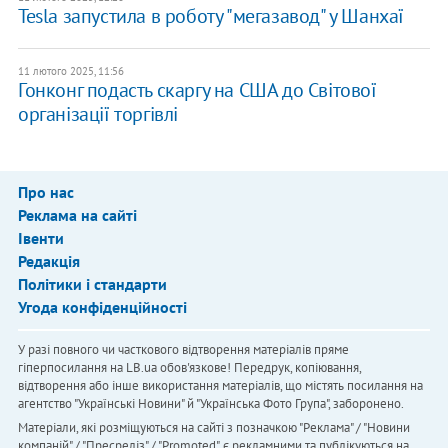
Tesla запустила в роботу "мегазавод" у Шанхаї
11 лютого 2025, 11:56
Гонконг подасть скаргу на США до Світової
організації торгівлі
Про нас
Реклама на сайті
Івенти
Редакція
Політики і стандарти
Угода конфіденційності
У разі повного чи часткового відтворення матеріалів пряме
гіперпосилання на LB.ua обов'язкове! Передрук, копіювання,
відтворення або інше використання матеріалів, що містять посилання на
агентство "Українськi Новини" й "Українська Фото Група", заборонено.
Матеріали, які розміщуються на сайті з позначкою "Реклама" / "Новини
компаній" / "Пресреліз" / "Promoted", є рекламними та публікуються на