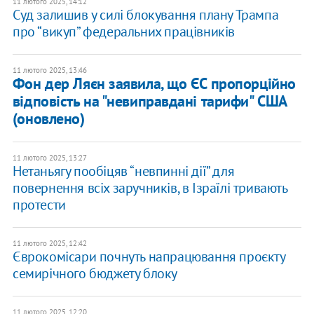
11 лютого 2025, 14:12
Суд залишив у силі блокування плану Трампа
про “викуп” федеральних працівників
11 лютого 2025, 13:46
Фон дер Ляєн заявила, що ЄС пропорційно
відповість на "невиправдані тарифи" США
(оновлено)
11 лютого 2025, 13:27
Нетаньягу пообіцяв “невпинні дії” для
повернення всіх заручників, в Ізраїлі тривають
протести
11 лютого 2025, 12:42
Єврокомісари почнуть напрацювання проєкту
семирічного бюджету блоку
11 лютого 2025, 12:20