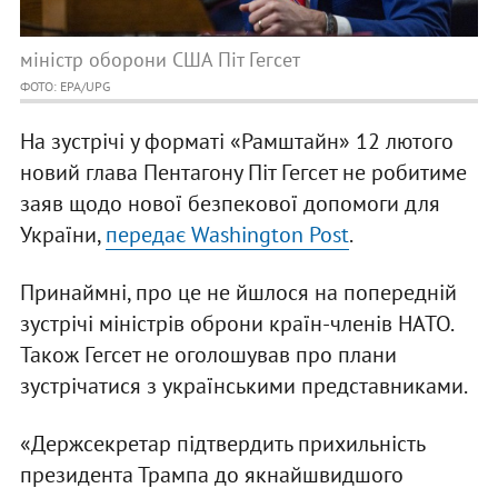
міністр оборони США Піт Гегсет
ФОТО: EPA/UPG
На зустрічі у форматі «Рамштайн» 12 лютого
новий глава Пентагону Піт Гегсет не робитиме
заяв щодо нової безпекової допомоги для
України,
передає Washington Post
.
Принаймні, про це не йшлося на попередній
зустрічі міністрів оброни країн-членів НАТО.
Також Гегсет не оголошував про плани
зустрічатися з українськими представниками.
«Держсекретар підтвердить прихильність
президента Трампа до якнайшвидшого