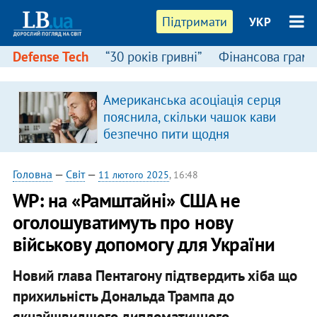
Підтримати
УКР
Defense Tech
“30 років гривні”
Фінансова грамо
Американська асоціація серця
пояснила, скільки чашок кави
безпечно пити щодня
Головна
—
Світ
—
11 лютого 2025
, 16:48
WP: на «Рамштайні» США не
оголошуватимуть про нову
військову допомогу для України
Новий глава Пентагону підтвердить хіба що
прихильність Дональда Трампа до
якнайшвидшого дипломатичного