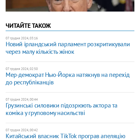
ЧИТАЙТЕ ТАКОЖ
07 грудня 2024, 03:16
Новий ірландський парламент розкритикували
через малу кількість жінок
07 грудня 2024, 02:50
Мер-демократ Нью-Йорка натякнув на перехід
до республіканців
07 грудня 2024, 00:44
Грузинські силовики підозрюють актора та
коміка у груповому насильстві
07 грудня 2024, 00:42
Китайський власник TikTok програв апеляцію