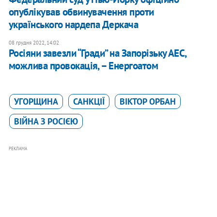
опублікував обвинувачення проти
українського нардепа Деркача
08 грудня 2022, 14:02
Росіяни завезли “Гради” на Запорізьку АЕС,
можлива провокація, – Енергоатом
УГОРЩИНА
САНКЦІЇ
ВІКТОР ОРБАН
ВІЙНА З РОСІЄЮ
РЕКЛАМА