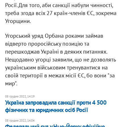
Росії. Для того, аби санкції набули чинності,
треба згода всіх 27 країн-членів ЄС, зокрема
Угорщини.
Угорський уряд Орбана роками займав
відверто проросійську позицію та
перешкоджав Україні в деяких питаннях.
Нещодавно угорці заявили, що не дозволять
українським військовим тренувантися на
своїй території в межах місії ЄС, бо вони "за
мир".
08 грудня 2022, 14:19
Україна запровадила санкції проти 4 500
фізичних та юридичних осіб Росії
08 грудня 2022, 14:04
Федеральний суд у Нью-Йорку офіційно