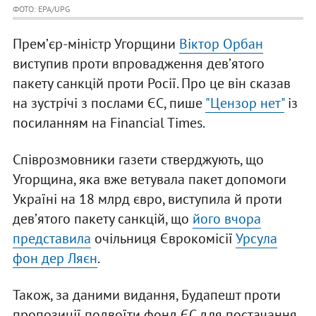
ФОТО: EPA/UPG
Премʼєр-міністр Угорщини
Віктор Орбан
виступив проти впровадження девʼятого
пакету санкцій проти Росії. Про це він сказав
на зустрічі з послами ЄС, пише
"Цензор нет"
із
посиланням на Financial Times.
Співрозмовники газети стверджують, що
Угорщина, яка вже ветувала пакет допомоги
Україні на 18 млрд євро, виступила й проти
девʼятого пакету санкцій, що
його вчора
представила
очільниця Єврокомісії
Урсула
фон дер Ляєн
.
Також, за даними видання, Будапешт проти
пропозиції подвоїти фонд ЄС для постачання