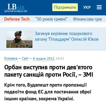
Підтримати
УКР
Defense Tech
“30 років гривні”
Фінансова грамо
Загинув керівник пошукового
загону "Плацдарм" Олексій Юков
Головна
—
Світ
—
8 грудня 2022
, 14:21
Орбан виступив проти девʼятого
пакету санкцій проти Росії, – ЗМІ
Крім того, Будапешт проти пропозиції
подвоїти фонд ЄС для постачання зброї
іншим країнам, зокрема Україні.