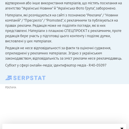
відтворення або інше використання матеріалів, що містять посилання на
агентство "Українськi Новини" й "Українська Фото Група", заборонено.
Матеріали, які розміщуються на сайті з позначкою "Реклама" / "Новини
компаній" / "Пресреліз" / "Promoted", є рекламними та публікуються на
правах реклами. Редакція може не поділяти погляди, які в них
представлені. Матеріали з плашкою СПЕЦПРОЄКТ є рекламними, проте
редакція бере участь у підготовці цього контенту і поділяє думки,
висловлені у цих матеріалах.
Редакція не несе відповідальності за факти та оціночні судження,
оприлюднені у рекламних матеріалах. Згідно з українським
законодавством, відповідальність за зміст реклами несе рекламодавець.
Cуб'єкт у сфері онлайн-медіа; ідентифікатор медіа - R40-05097
РЕКЛАМА