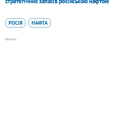
стратегічних запасів російською нафтою
РОСІЯ
НАФТА
РЕКЛАМА