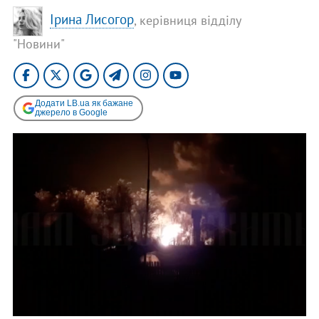
Ірина Лисогор
, керівниця відділу
"Новини"
Додати LB.ua як бажане
джерело в Google