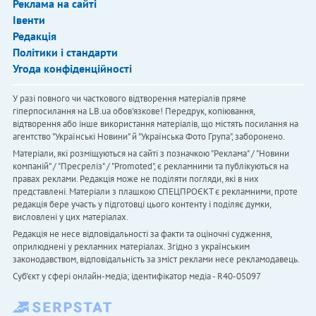
Реклама на сайті
Івенти
Редакція
Політики і стандарти
Угода конфіденційності
У разі повного чи часткового відтворення матеріалів пряме
гіперпосилання на LB.ua обов'язкове! Передрук, копіювання,
відтворення або інше використання матеріалів, що містять посилання на
агентство "Українськi Новини" й "Українська Фото Група", заборонено.
Матеріали, які розміщуються на сайті з позначкою "Реклама" / "Новини
компаній" / "Пресреліз" / "Promoted", є рекламними та публікуються на
правах реклами. Редакція може не поділяти погляди, які в них
представлені. Матеріали з плашкою СПЕЦПРОЄКТ є рекламними, проте
редакція бере участь у підготовці цього контенту і поділяє думки,
висловлені у цих матеріалах.
Редакція не несе відповідальності за факти та оціночні судження,
оприлюднені у рекламних матеріалах. Згідно з українським
законодавством, відповідальність за зміст реклами несе рекламодавець.
Cуб'єкт у сфері онлайн-медіа; ідентифікатор медіа - R40-05097