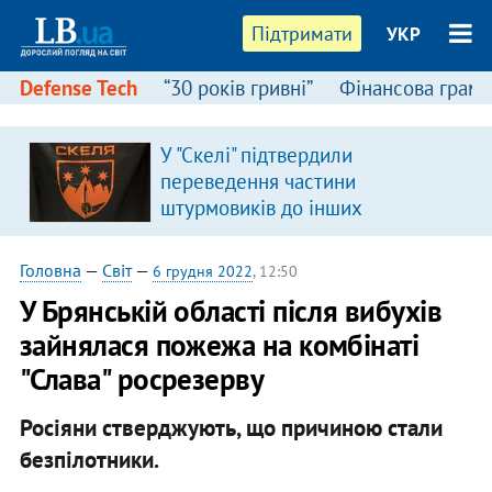
Підтримати
УКР
Defense Tech
“30 років гривні”
Фінансова грамо
У "Скелі" підтвердили
переведення частини
штурмовиків до інших
підрозділів
Головна
—
Світ
—
6 грудня 2022
, 12:50
У Брянській області після вибухів
зайнялася пожежа на комбінаті
"Слава" росрезерву
Росіяни стверджують, що причиною стали
безпілотники.