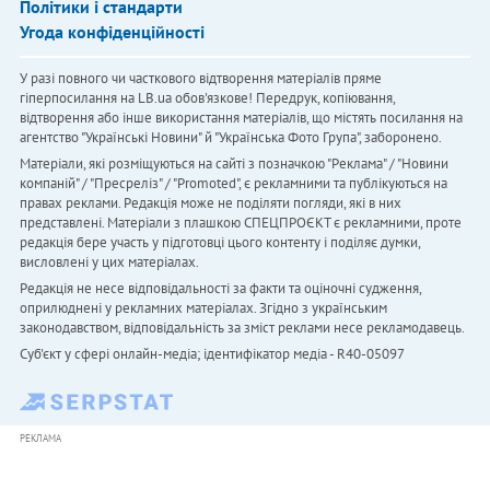
Політики і стандарти
Угода конфіденційності
У разі повного чи часткового відтворення матеріалів пряме
гіперпосилання на LB.ua обов'язкове! Передрук, копіювання,
відтворення або інше використання матеріалів, що містять посилання на
агентство "Українськi Новини" й "Українська Фото Група", заборонено.
Матеріали, які розміщуються на сайті з позначкою "Реклама" / "Новини
компаній" / "Пресреліз" / "Promoted", є рекламними та публікуються на
правах реклами. Редакція може не поділяти погляди, які в них
представлені. Матеріали з плашкою СПЕЦПРОЄКТ є рекламними, проте
редакція бере участь у підготовці цього контенту і поділяє думки,
висловлені у цих матеріалах.
Редакція не несе відповідальності за факти та оціночні судження,
оприлюднені у рекламних матеріалах. Згідно з українським
законодавством, відповідальність за зміст реклами несе рекламодавець.
Cуб'єкт у сфері онлайн-медіа; ідентифікатор медіа - R40-05097
РЕКЛАМА