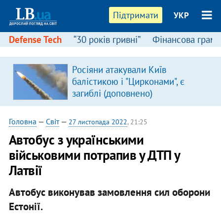
Підтримати
УКР
Defense Tech
“30 років гривні”
Фінансова грамо
Росіяни атакували Київ
в
балістикою і "Цирконами", є
загиблі (доповнено)
Головна
—
Світ
—
27 листопада 2022
, 21:25
Автобус з українськими
військовими потрапив у ДТП у
Латвії
Автобус виконував замовлення сил оборони
Естонії.