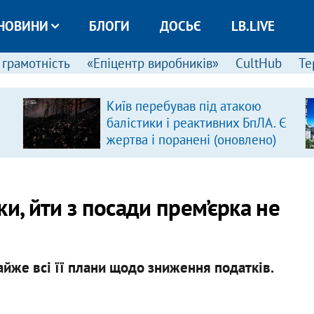
НОВИНИ
БЛОГИ
ДОСЬЄ
LB.LIVE
 грамотність
«Епіцентр виробників»
CultHub
Те
Київ перебував під атакою
балістики і реактивних БпЛА. Є
жертва і поранені (оновлено)
и, йти з посади прем’єрка не
йже всі її плани щодо зниження податків.