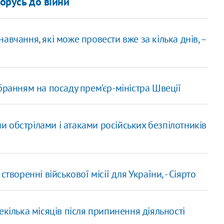
лорусь до війни
вчання, які може провести вже за кілька днів, –
бранням на посаду прем’єр-міністра Швеції
 обстрілами і атаками російських безпілотників
творенні військової місії для України, - Сіярто
кілька місяців після припинення діяльності