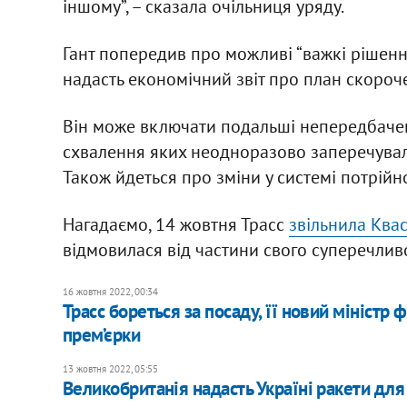
іншому”, – сказала очільниця уряду.
Гант попередив про можливі “важкі рішення
надасть економічний звіт про план скороч
Він може включати подальші непередбачен
схвалення яких неодноразово заперечувала
Також йдеться про зміни у системі потрійн
Нагадаємо, 14 жовтня Трасс
звільнила Квас
відмовилася від частини свого суперечлив
16 жовтня 2022, 00:34
Трасс бореться за посаду, її новий міністр
прем’єрки
13 жовтня 2022, 05:55
Великобританія надасть Україні ракети дл