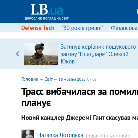
Defense Tech
“30 років гривні”
Фінансова
Загинув керівник пошукового
, є
загону "Плацдарм" Олексій
Юков
Головна
—
Світ
—
18 жовтня 2022
, 07:05
Трасс вибачилася за помилк
планує
Новий канцлер Джеремі Гант скасував ма
Наталка Лотоцька
, редакторка новин