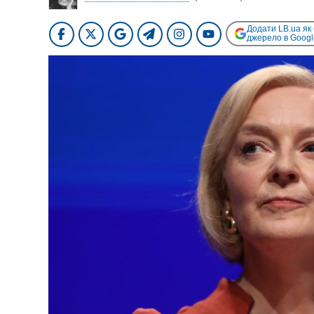
Додати LB.ua як
джерело в Googl