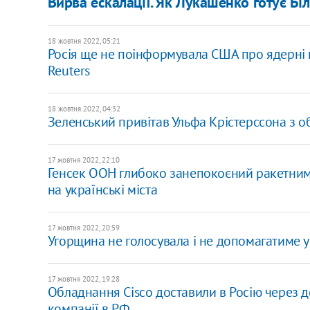
Вирва ескалації. Як Лукашенко готує Бі
18 жовтня 2022, 05:21
Росія ще не поінформувала США про ядерні на
Reuters
18 жовтня 2022, 04:32
Зеленський привітав Ульфа Крістерссона з о
17 жовтня 2022, 22:10
Генсек ООН глибоко занепокоєний ракетними
на українські міста
17 жовтня 2022, 20:59
Угорщина не голосувала і не допомагатиме у с
17 жовтня 2022, 19:28
Обладнання Cisco доставили в Росію через де
компанії в РФ