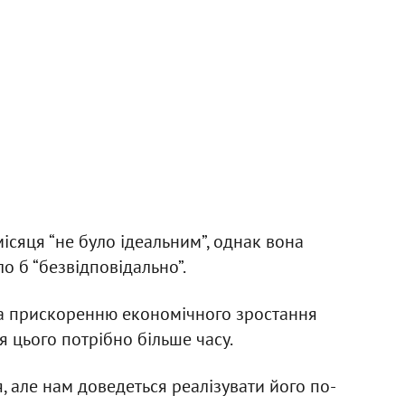
місяця “не було ідеальним”, однак вона
о б “безвідповідально”.
ана прискоренню економічного зростання
я цього потрібно більше часу.
я, але нам доведеться реалізувати його по-