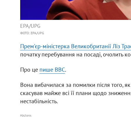
ЕРА/UPG
ФОТО: EPA/UPG
Прем'єр-міністерка Великобританії Ліз Тра
початку перебування на посаді, очолить к
Про це
пише BBC
.
Вона вибачилася за помилки після того, як
скасував майже всі її плани щодо зниження
нестабільність.
РЕКЛАМА