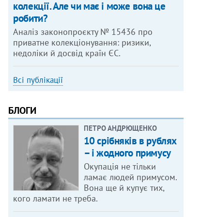
колекції. Але чи має і може вона це
робити?
Аналіз законопроєкту № 15436 про
приватне колекціонування: ризики,
недоліки й досвід країн ЄС.
Всі публікації
БЛОГИ
ПЕТРО АНДРЮЩЕНКО
10 срібняків в рублях
– і жодного примусу
Окупація не тільки
ламає людей примусом.
Вона ще й купує тих,
кого ламати не треба.