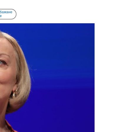
 бажане
e