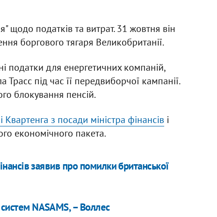
" щодо податків та витрат. 31 жовтня він
ення боргового тягаря Великобританії.
і податки для енергетичних компаній,
 Трасс під час її передвиборчої кампанії.
ого блокування пенсій.
і Квартенга з посади міністра фінансів
і
ого економічного пакета.
 фінансів заявив про помилки британської
я систем NASAMS, – Воллес