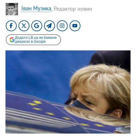
Іван Музика
, Редактор новин
Додати LB.ua як бажане
джерело в Google