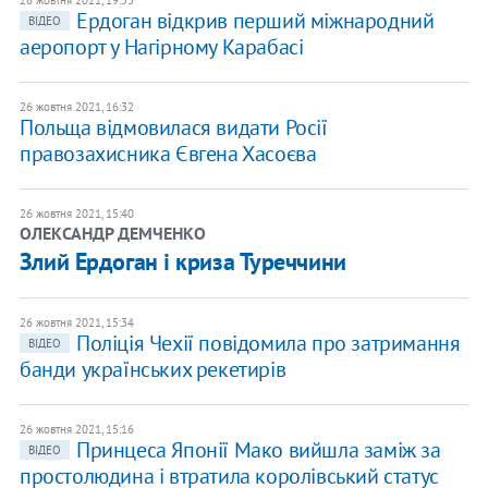
26 жовтня 2021, 19:53
Ердоган відкрив перший міжнародний
ВІДЕО
аеропорт у Нагірному Карабасі
26 жовтня 2021, 16:32
Польща відмовилася видати Росії
правозахисника Євгена Хасоєва
26 жовтня 2021, 15:40
ОЛЕКСАНДР ДЕМЧЕНКО
Злий Ердоган і криза Туреччини
26 жовтня 2021, 15:34
Поліція Чехії повідомила про затримання
ВІДЕО
банди українських рекетирів
26 жовтня 2021, 15:16
Принцеса Японії Мако вийшла заміж за
ВІДЕО
простолюдина і втратила королівський статус