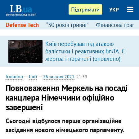
Підтримати
УКР
Defense Tech
“30 років гривні”
Фінансова грамо
Київ перебував під атакою
балістики і реактивних БпЛА. Є
жертва і поранені (оновлено)
Головна
—
Світ
—
26 жовтня 2021
, 21:39
Повноваження Меркель на посаді
канцлера Німеччини офіційно
завершені
Сьогодні відбулося перше організаційне
засідання нового німецького парламенту.