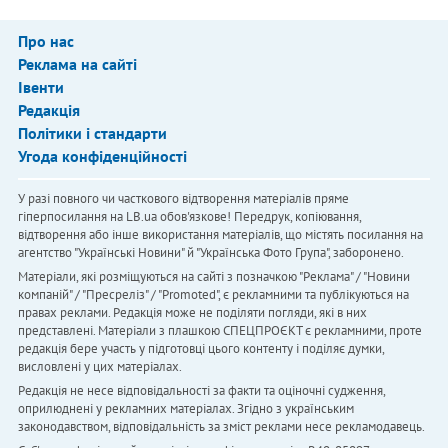
Про нас
Реклама на сайті
Івенти
Редакція
Політики і стандарти
Угода конфіденційності
У разі повного чи часткового відтворення матеріалів пряме
гіперпосилання на LB.ua обов'язкове! Передрук, копіювання,
відтворення або інше використання матеріалів, що містять посилання на
агентство "Українськi Новини" й "Українська Фото Група", заборонено.
Матеріали, які розміщуються на сайті з позначкою "Реклама" / "Новини
компаній" / "Пресреліз" / "Promoted", є рекламними та публікуються на
правах реклами. Редакція може не поділяти погляди, які в них
представлені. Матеріали з плашкою СПЕЦПРОЄКТ є рекламними, проте
редакція бере участь у підготовці цього контенту і поділяє думки,
висловлені у цих матеріалах.
Редакція не несе відповідальності за факти та оціночні судження,
оприлюднені у рекламних матеріалах. Згідно з українським
законодавством, відповідальність за зміст реклами несе рекламодавець.