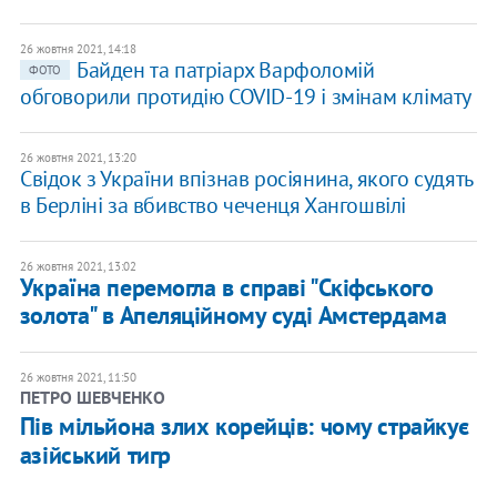
26 жовтня 2021, 14:18
Байден та патріарх Варфоломій
ФОТО
обговорили протидію COVID-19 і змінам клімату
26 жовтня 2021, 13:20
Свідок з України впізнав росіянина, якого судять
в Берліні за вбивство чеченця Хангошвілі
26 жовтня 2021, 13:02
Україна перемогла в справі "Скіфського
золота" в Апеляційному суді Амстердама
26 жовтня 2021, 11:50
ПЕТРО ШЕВЧЕНКО
Пів мільйона злих корейців: чому страйкує
азійський тигр