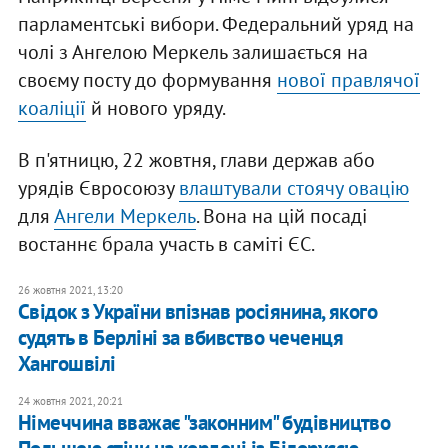
парламентські вибори. Федеральний уряд на
чолі з Ангелою Меркель залишається на
своєму посту до формування
нової правлячої
коаліції
й нового уряду.
В п'ятницю, 22 жовтня, глави держав або
урядів Євросоюзу
влаштували стоячу овацію
для
Ангели Меркель
. Вона на цій посаді
востаннє брала участь в саміті ЄС.
26 жовтня 2021, 13:20
Свідок з України впізнав росіянина, якого
судять в Берліні за вбивство чеченця
Хангошвілі
24 жовтня 2021, 20:21
Німеччина вважає "законним" будівництво