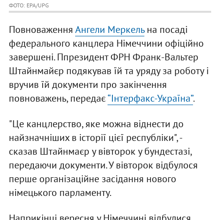
ФОТО: EPA/UPG
Повноваження
Ангели Меркель
на посаді
федерального канцлера Німеччини офіційно
завершені. Ппрезидент ФРН Франк-Вальтер
Штайнмайєр подякував їй та уряду за роботу і
вручив їй документи про закінчення
повноважень, передає
“Інтерфакс-Україна”
.
"Це канцлерство, яке можна віднести до
найзначніших в історії цієї республіки", -
сказав Штайнмаєр у вівторок у бундестазі,
передаючи документи. У вівторок відбулося
перше організаційне засідання нового
німецького парламенту.
Наприкінці вересня у Німеччині відбулися