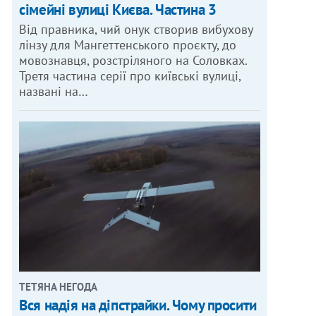
сімейні вулиці Києва. Частина 3
Від правника, чий онук створив вибухову
лінзу для Мангеттенського проєкту, до
мовознавця, розстріляного на Соловках.
Третя частина серії про київські вулиці,
названі на…
ТЕТЯНА НЕГОДА
Вся надія на діпстрайки. Чому просити