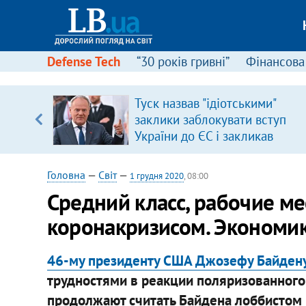
Defense Tech
“30 років гривні”
Фінансова
іцит»
Туск назвав "ідіотськими"
заклики заблокувати вступ
 далі з
України до ЄС і закликав
припинити антиукраїнську
риторику
Головна
—
Світ
—
1 грудня 2020
, 08:00
Средний класс, рабочие ме
коронакризисом. Экономик
46-му президенту США Джозефу Байден
трудностями в реакции поляризованного
продолжают считать Байдена лоббистом и