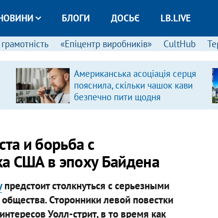
НОВИНИ
БЛОГИ
ДОСЬЄ
LB.LIVE
 грамотність
«Епіцентр виробників»
CultHub
Те
Американська асоціація серця
пояснила, скільки чашок кави
безпечно пити щодня
ста и борьба с
а США в эпоху Байдена
у
предстоит столкнуться с серьезными
 общества. Сторонники левой повестки
нтересов Уолл-стрит, в то время как