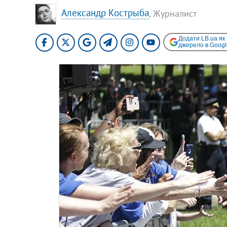
Александр Кострыба
, Журналист
Додати LB.ua як
джерело в Googl