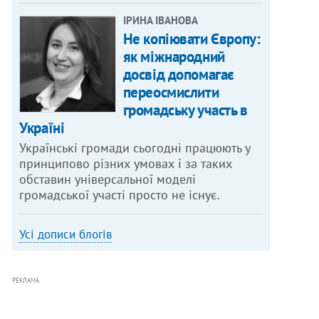
ІРИНА ІВАНОВА
Не копіювати Європу:
як міжнародний
досвід допомагає
переосмислити
громадську участь в
Україні
Українські громади сьогодні працюють у
принципово різних умовах і за таких
обставин універсальної моделі
громадської участі просто не існує.
Усі дописи блогів
РЕКЛАМА