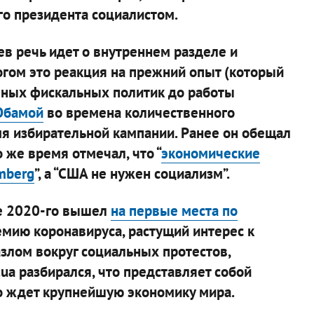
о президента социалистом.
ев речь идет о внутреннем разделе и
гом это реакция на прежний опыт (который
вных фискальных политик до работы
Обамой
во времена количественного
мя избирательной кампании. Ранее он обещал
о же время отмечал, что “
экономические
mberg
”, а “США не нужен социализм”.
ке 2020-го вышел
на первые места по
демию коронавируса, растущий интерес к
злом вокруг социальных протестов,
ua разбирался, что представляет собой
о ждет крупнейшую экономику мира.