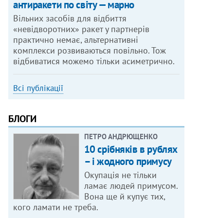
антиракети по світу — марно
Вільних засобів для відбиття
«невідворотних» ракет у партнерів
практично немає, альтернативні
комплекси розвиваються повільно. Тож
відбиватися можемо тільки асиметрично.
Всі публікації
БЛОГИ
ПЕТРО АНДРЮЩЕНКО
10 срібняків в рублях
– і жодного примусу
Окупація не тільки
ламає людей примусом.
Вона ще й купує тих,
кого ламати не треба.