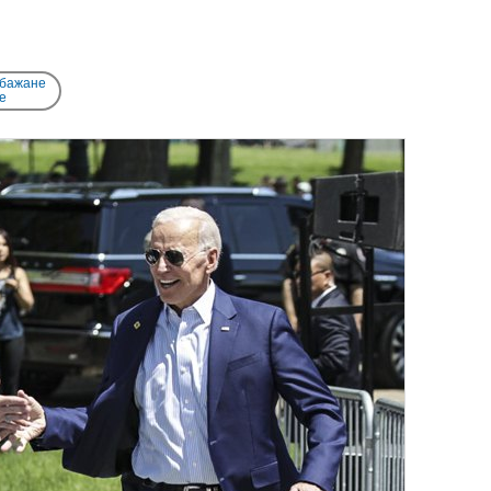
 бажане
e