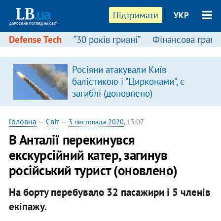
Підтримати
УКР
Defense Tech
“30 років гривні”
Фінансова грамо
:
Росіяни атакували Київ
балістикою і "Цирконами", є
загиблі (доповнено)
Головна
—
Світ
—
3 листопада 2020
, 13:07
В Анталії перекинувся
екскурсійний катер, загинув
російський турист (оновлено)
На борту перебувало 32 пасажири і 5 членів
екіпажу.