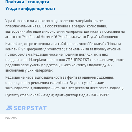
Політики і стандарти
Угода конфіденційності
У разі повного чи часткового відтворення матеріалів пряме
гіперпосилання на LB.ua обов'язкове! Передрук, копіювання,
відтворення або інше використання матеріалів, що містять посилання на
агентство "Українськi Новини" й "Українська Фото Група", заборонено.
Матеріали, які розміщуються на сайті з позначкою "Реклама" / "Новини
компаній" / "Пресреліз" / "Promoted", є рекламними та публікуються на
правах реклами. Редакція може не поділяти погляди, які в них
представлені. Матеріали з плашкою СПЕЦПРОЄКТ є рекламними, проте
редакція бере участь у підготовці цього контенту і поділяє думки,
висловлені у цих матеріалах.
Редакція не несе відповідальності за факти та оціночні судження,
оприлюднені у рекламних матеріалах. Згідно з українським
законодавством, відповідальність за зміст реклами несе рекламодавець.
Cуб'єкт у сфері онлайн-медіа; ідентифікатор медіа - R40-05097
РЕКЛАМА