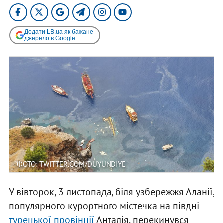
Додати LB.ua як бажане
джерело в Google
ФОТО: TWITTER.COM/DUYUNDIYE
У вівторок, 3 листопада, біля узбережжя Аланії,
популярного курортного містечка на півдні
турецької провінції
Анталія, перекинувся