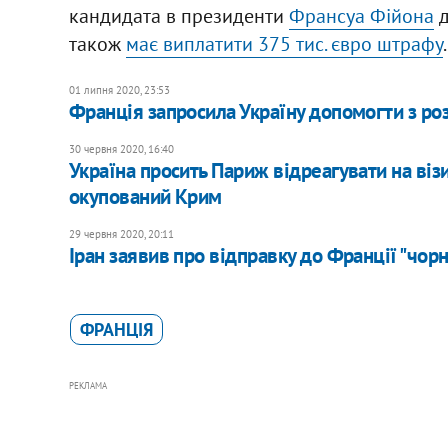
кандидата в президенти
Франсуа Фійона
д
також
має виплатити 375 тис. євро штрафу
.
01 липня 2020, 23:53
Франція запросила Україну допомогти з роз
30 червня 2020, 16:40
Україна просить Париж відреагувати на ві
окупований Крим
29 червня 2020, 20:11
Іран заявив про відправку до Франції "чор
ФРАНЦІЯ
РЕКЛАМА