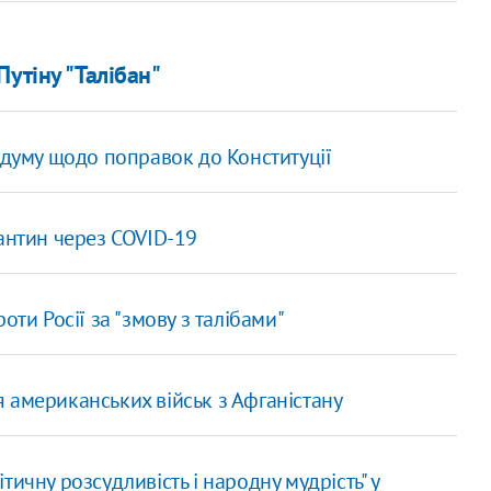
утіну "Талібан"
ндуму щодо поправок до Конституції
антин через COVID-19
оти Росії за "змову з талібами"
 американських військ з Афганістану
ичну розсудливість і народну мудрість" у