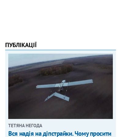
ПУБЛІКАЦІЇ
ТЕТЯНА НЕГОДА
Вся надія на діпстрайки. Чому просити