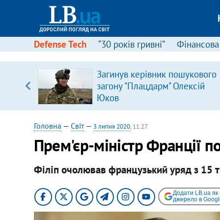
Defense Tech
“30 років гривні”
Фінансова
щодо
Загинув керівник пошукового
 у
загону "Плацдарм" Олексій
ої ходи
Юков
Головна
—
Світ
—
3 липня 2020
, 11:27
Прем'єр-міністр Франції по
Філіп очолював французький уряд з 15 т
Додати LB.ua як
джерело в Googl