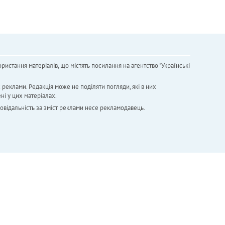
ристання матеріалів, що містять посилання на агентство "Українськi
х реклами. Редакція може не поділяти погляди, які в них
ні у цих матеріалах.
повідальність за зміст реклами несе рекламодавець.