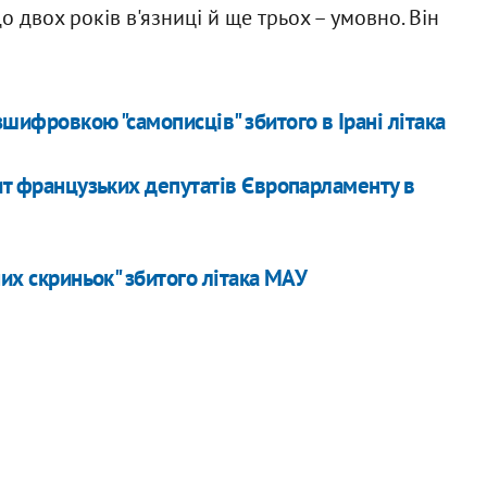
о двох років в'язниці й ще трьох – умовно. Він
шифровкою "самописців" збитого в Ірані літака
зит французьких депутатів Європарламенту в
них скриньок" збитого літака МАУ