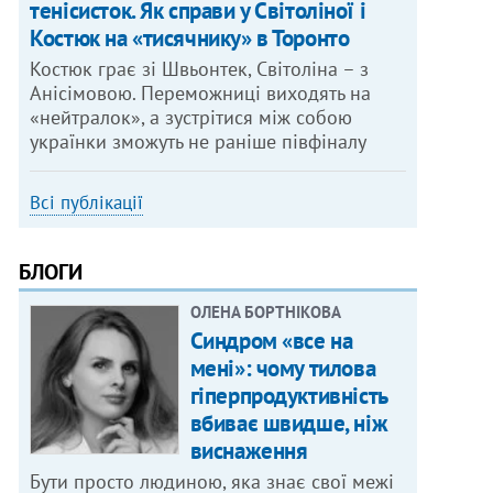
тенісисток. Як справи у Світоліної і
Костюк на «тисячнику» в Торонто
Костюк грає зі Швьонтек, Світоліна – з
Анісімовою. Переможниці виходять на
«нейтралок», а зустрітися між собою
українки зможуть не раніше півфіналу
Всі публікації
БЛОГИ
ОЛЕНА БОРТНІКОВА
Синдром «все на
мені»: чому тилова
гіперпродуктивність
вбиває швидше, ніж
виснаження
Бути просто людиною, яка знає свої межі