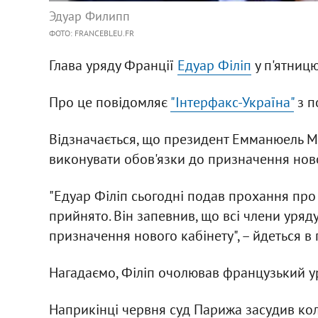
Эдуар Филипп
ФОТО: FRANCEBLEU.FR
Глава уряду Франції
Едуар Філіп
у п'ятницю
Про це повідомляє
"Інтерфакс-Україна"
з п
Відзначається, що президент Емманюель М
виконувати обов'язки до призначення ново
"Едуар Філіп сьогодні подав прохання про 
прийнято. Він запевнив, що всі члени уряд
призначення нового кабінету", – йдеться в
Нагадаємо, Філіп очолював французький ур
Наприкінці червня суд Парижа засудив кол