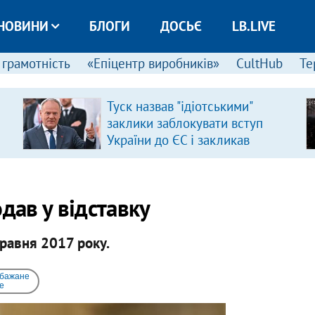
НОВИНИ
БЛОГИ
ДОСЬЄ
LB.LIVE
 грамотність
«Епіцентр виробників»
CultHub
Те
Туск назвав "ідіотськими"
заклики заблокувати вступ
України до ЄС і закликав
припинити антиукраїнську
риторику
дав у відставку
равня 2017 року.
 бажане
e