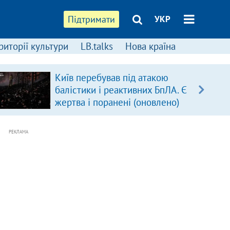
Підтримати
УКР
риторії культури
LB.talks
Нова країна
Київ перебував під атакою
балістики і реактивних БпЛА. Є
жертва і поранені (оновлено)
РЕКЛАМА