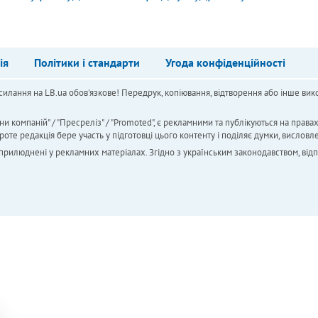
ія
Політики і стандарти
Угода конфіденційності
силання на LB.ua обов'язкове! Передрук, копіювання, відтворення або інше вико
ни компаній" / "Пресреліз" / "Promoted", є рекламними та публікуються на права
 редакція бере участь у підготовці цього контенту і поділяє думки, висловле
 оприлюднені у рекламних матеріалах. Згідно з українським законодавством, від