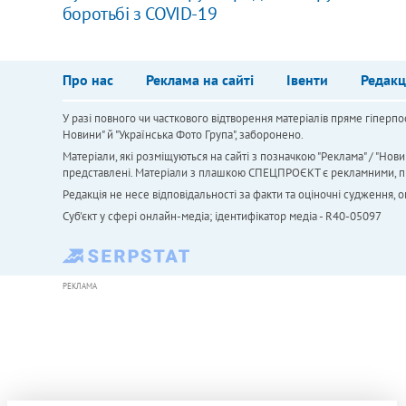
боротьбі з COVID-19
Про нас
Реклама на сайті
Івенти
Редакц
У разі повного чи часткового відтворення матеріалів пряме гіперпо
Новини" й "Українська Фото Група", заборонено.
Матеріали, які розміщуються на сайті з позначкою "Реклама" / "Нови
представлені. Матеріали з плашкою СПЕЦПРОЄКТ є рекламними, проте
Редакція не несе відповідальності за факти та оціночні судження,
Cуб'єкт у сфері онлайн-медіа; ідентифікатор медіа - R40-05097
РЕКЛАМА