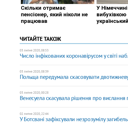
ЧИТАЙТЕ ТАКОЖ
03 липня 2020, 08:53
Число інфікованих коронавірусом у світі наб
03 липня 2020, 08:39
Польща передумала скасовувати двотижневу 
03 липня 2020, 00:28
Венесуела скасувала рішення про вислання
02 липня 2020, 22:44
У Ботсвані зафіксували незрозумілу загибель