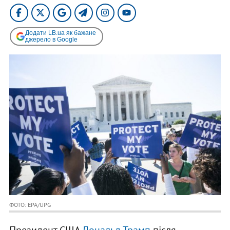
Додати LB.ua як бажане
джерело в Google
ФОТО: EPA/UPG