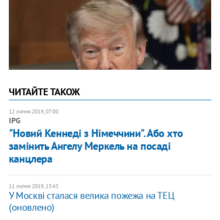
ЧИТАЙТЕ ТАКОЖ
12 липня 2019, 07:00
IPG
"Новий Кеннеді з Німеччини". Або хто
замінить Ангелу Меркель на посаді
канцлера
11 липня 2019, 13:43
У Москві сталася велика пожежа на ТЕЦ
(оновлено)