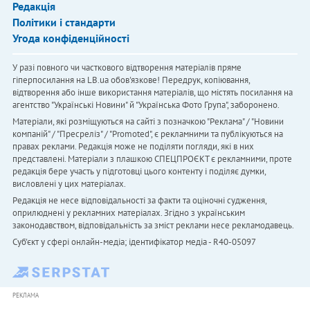
Редакція
Політики і стандарти
Угода конфіденційності
У разі повного чи часткового відтворення матеріалів пряме
гіперпосилання на LB.ua обов'язкове! Передрук, копіювання,
відтворення або інше використання матеріалів, що містять посилання на
агентство "Українськi Новини" й "Українська Фото Група", заборонено.
Матеріали, які розміщуються на сайті з позначкою "Реклама" / "Новини
компаній" / "Пресреліз" / "Promoted", є рекламними та публікуються на
правах реклами. Редакція може не поділяти погляди, які в них
представлені. Матеріали з плашкою СПЕЦПРОЄКТ є рекламними, проте
редакція бере участь у підготовці цього контенту і поділяє думки,
висловлені у цих матеріалах.
Редакція не несе відповідальності за факти та оціночні судження,
оприлюднені у рекламних матеріалах. Згідно з українським
законодавством, відповідальність за зміст реклами несе рекламодавець.
Cуб'єкт у сфері онлайн-медіа; ідентифікатор медіа - R40-05097
РЕКЛАМА