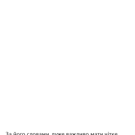
За його словами, дуже важливо мати чітке