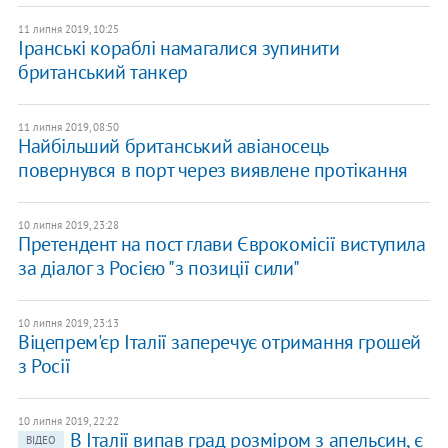
11 липня 2019, 10:25
Іранські кораблі намагалися зупинити
британський танкер
11 липня 2019, 08:50
Найбільший британський авіаносець
повернувся в порт через виявлене протікання
10 липня 2019, 23:28
Претендент на пост глави Єврокомісії виступила
за діалог з Росією "з позиції сили"
10 липня 2019, 23:13
Віцепрем'єр Італії заперечує отримання грошей
з Росії
10 липня 2019, 22:22
В Італії випав град розміром з апельсин, є
ВІДЕО