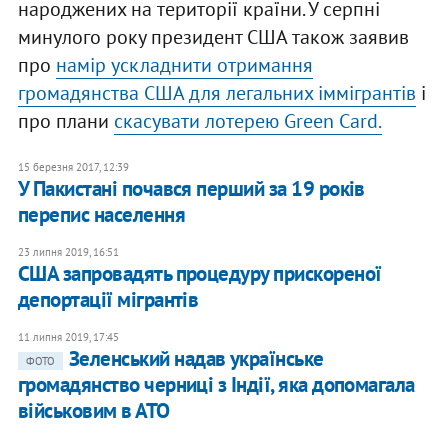
народжених на території країни. У серпні
минулого року президент США також заявив
про
намір ускладнити отримання
громадянства США для легальних іммігрантів
і
про плани
скасувати лотерею Green Card.
15 березня 2017, 12:39
У Пакистані почався перший за 19 років
перепис населення
23 липня 2019, 16:51
США запровадять процедуру прискореної
депортації мігрантів
11 липня 2019, 17:45
Зеленський надав українське
ФОТО
громадянство черниці з Індії, яка допомагала
військовим в АТО