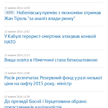
13 жовтня 2014, 14:30
Нобелівську премію з економіки отримав
ФОТО
Жан ​​Тіроль "за аналіз влади ринку"
13 жовтня 2014, 13:42
У Кабулі терорист-смертник атакував конвой
НАТО
13 жовтня 2014, 13:13
Вища освіта в Німеччині стала безкоштовною
13 жовтня 2014, 12:00
Росія розпечатає Резервний фонд у разі низької
ціни на нафту 2015 року, - міністр
13 жовтня 2014, 11:50
До президії Боснії і Герцеговини обрано
представників націоналістів