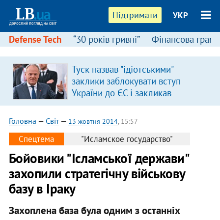
Підтримати
УКР
Defense Tech
“30 років гривні”
Фінансова грамо
Туск назвав "ідіотськими"
в
заклики заблокувати вступ
України до ЄС і закликав
припинити антиукраїнську
риторику
Головна
—
Світ
—
13 жовтня 2014
, 15:57
Спецтема
"Исламское государство"
Бойовики "Ісламської держави"
захопили стратегічну військову
базу в Іраку
Захоплена база була одним з останніх