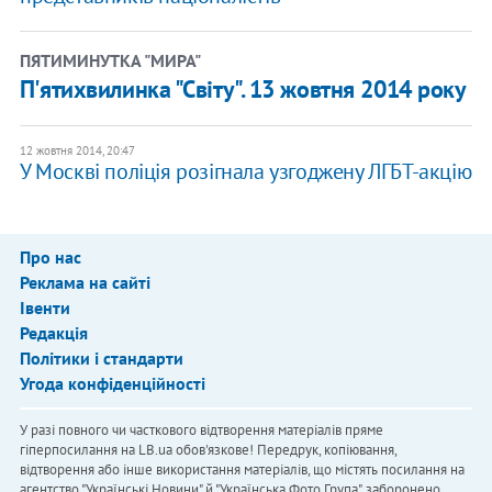
ПЯТИМИНУТКА "МИРА"
П'ятихвилинка "Світу". 13 жовтня 2014 року
12 жовтня 2014, 20:47
У Москві поліція розігнала узгоджену ЛГБТ-акцію
Про нас
Реклама на сайті
Івенти
Редакція
Політики і стандарти
Угода конфіденційності
У разі повного чи часткового відтворення матеріалів пряме
гіперпосилання на LB.ua обов'язкове! Передрук, копіювання,
відтворення або інше використання матеріалів, що містять посилання на
агентство "Українськi Новини" й "Українська Фото Група", заборонено.