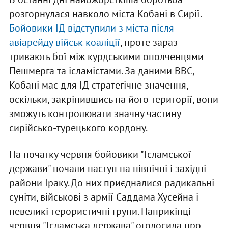
розгорнулася навколо міста Кобані в Сирії.
Бойовики ІД відступили з міста після
авіарейду військ коаліції
, проте зараз
тривають бої між курдськими ополченцями
Пешмерга та ісламістами. За даними BBC,
Кобані має для ІД стратегічне значення,
оскільки, закріпившись на його території, вони
зможуть контролювати значну частину
сирійсько-турецького кордону.
На початку червня бойовики "Ісламської
держави" почали наступ на північні і західні
райони Іраку. До них приєдналися радикальні
суніти, військові з армії Саддама Хусейна і
невеликі терористичні групи. Наприкінці
червня "Ісламська держава" оголосила про