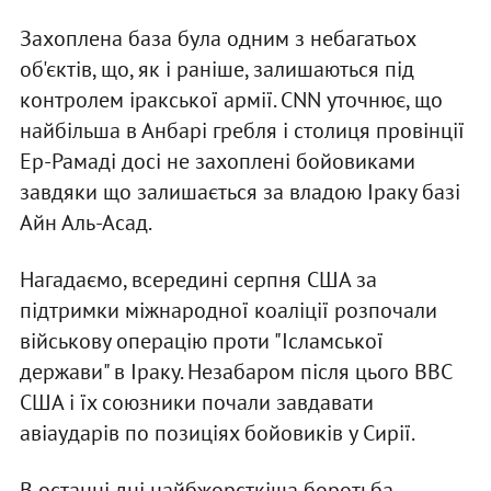
Захоплена база була одним з небагатьох
об'єктів, що, як і раніше, залишаються під
контролем іракської армії. CNN уточнює, що
найбільша в Анбарі гребля і столиця провінції
Ер-Рамаді досі не захоплені бойовиками
завдяки що залишається за владою Іраку базі
Айн Аль-Асад.
Нагадаємо, всередині серпня США за
підтримки міжнародної коаліції розпочали
військову операцію проти "Ісламської
держави" в Іраку. Незабаром після цього ВВС
США і їх союзники почали завдавати
авіаударів по позиціях бойовиків у Сирії.
В останні дні найбжорсткіша боротьба