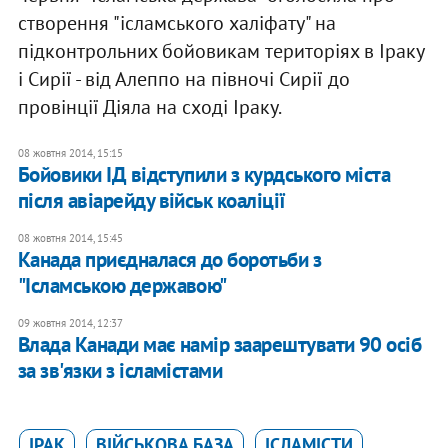
створення "ісламського халіфату" на
підконтрольних бойовикам територіях в Іраку
і Сирії - від Алеппо на півночі Сирії до
провінції Діяла на сході Іраку.
08 жовтня 2014, 15:15
Бойовики ІД відступили з курдського міста
після авіарейду військ коаліції
08 жовтня 2014, 15:45
Канада приєдналася до боротьби з
"Ісламською державою"
09 жовтня 2014, 12:37
Влада Канади має намір заарештувати 90 осіб
за зв'язки з ісламістами
ІРАК
ВІЙСЬКОВА БАЗА
ІСЛАМІСТИ