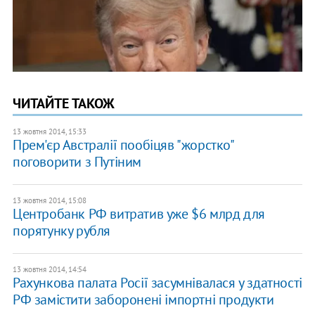
ЧИТАЙТЕ ТАКОЖ
13 жовтня 2014, 15:33
Прем'єр Австралії пообіцяв "жорстко"
поговорити з Путіним
13 жовтня 2014, 15:08
Центробанк РФ витратив уже $6 млрд для
порятунку рубля
13 жовтня 2014, 14:54
Рахункова палата Росії засумнівалася у здатності
РФ замістити заборонені імпортні продукти