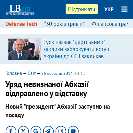
Підтримати
УКР
Defense Tech
“30 років гривні”
Фінансова грамо
Туск назвав "ідіотськими"
заклики заблокувати вступ
України до ЄС і закликав
припинити антиукраїнську
риторику
Головна
—
Світ
—
26 вересня 2014
, 14:32
Уряд невизнаної Абхазії
відправлено у відставку
Новий "президент" Абхазії заступив на
посаду