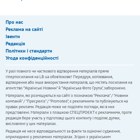
Про нас
Реклама на сайті
Івенти
Редакція
Політики і стандарти
Угода конфіденційності
У разі повного чи часткового відтворення матеріалів пряме
гіперпосилання на LB.ua обов'язкове! Передрук, копіювання,
відтворення або інше використання матеріалів, що містять посилання на
агентство "Українськi Новини" й "Українська Фото Група", заборонено.
Матеріали, які розміщуються на сайті з позначкою "Реклама" / "Новини
компаній" / "Пресреліз" / "Promoted", є рекламними та публікуються на
правах реклами. Редакція може не поділяти погляди, які в них
представлені. Матеріали з плашкою СПЕЦПРОЄКТ є рекламними, проте
редакція бере участь у підготовці цього контенту і поділяє думки,
висловлені у цих матеріалах.
Редакція не несе відповідальності за факти та оціночні судження,
оприлюднені у рекламних матеріалах. Згідно з українським