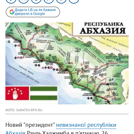
Додати LB.ua як бажане
джерело в Google
ФОТО: SARATOV.RFN.RU
Новий "президент"
невизнаної республіки
Абхазія
Рауль Хаджимба в п'ятницю, 26