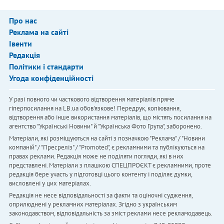
Про нас
Реклама на сайті
Івенти
Редакція
Політики і стандарти
Угода конфіденційності
У разі повного чи часткового відтворення матеріалів пряме
гіперпосилання на LB.ua обов'язкове! Передрук, копіювання,
відтворення або інше використання матеріалів, що містять посилання на
агентство "Українськi Новини" й "Українська Фото Група", заборонено.
Матеріали, які розміщуються на сайті з позначкою "Реклама" / "Новини
компаній" / "Пресреліз" / "Promoted", є рекламними та публікуються на
правах реклами. Редакція може не поділяти погляди, які в них
представлені. Матеріали з плашкою СПЕЦПРОЄКТ є рекламними, проте
редакція бере участь у підготовці цього контенту і поділяє думки,
висловлені у цих матеріалах.
Редакція не несе відповідальності за факти та оціночні судження,
оприлюднені у рекламних матеріалах. Згідно з українським
законодавством, відповідальність за зміст реклами несе рекламодавець.