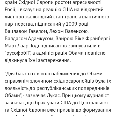
країн Східної Європи ростом агресивності
Росії, і вказує на реакцію США на відкритий
лист про жалюгідний стан транс-атлантичного
партнерства, підписаний у 2009 році
Вацлавом Гавелом, Лехом Валенсою,
Валдасом Адамкусом, Вайрою Віке Фрайберг і
Март Лаар. Тоді підписантів звинуватили в
"русофобії", а адміністрація Обами повністю
відкинула їхні застереження.
"Для багатьох в колі наближених до Обами
справжнім злочином східноєвропейців була їх
лояльність до республіканських попередників
Обами", - зазначає Лукас. При цьому журналіст
зазначає, що брак уваги США до Центральної
та Східної Європи вже призвів до формування