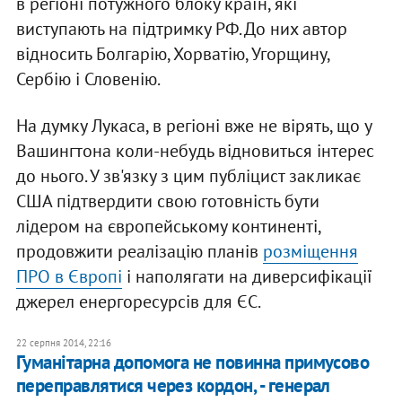
в регіоні потужного блоку країн, які
виступають на підтримку РФ. До них автор
відносить Болгарію, Хорватію, Угорщину,
Сербію і Словенію.
На думку Лукаса, в регіоні вже не вірять, що у
Вашингтона коли-небудь відновиться інтерес
до нього. У зв'язку з цим публіцист закликає
США підтвердити свою готовність бути
лідером на європейському континенті,
продовжити реалізацію планів
розміщення
ПРО в Європі
і наполягати на диверсифікації
джерел енергоресурсів для ЄС.
22 серпня 2014, 22:16
Гуманітарна допомога не повинна примусово
переправлятися через кордон, - генерал