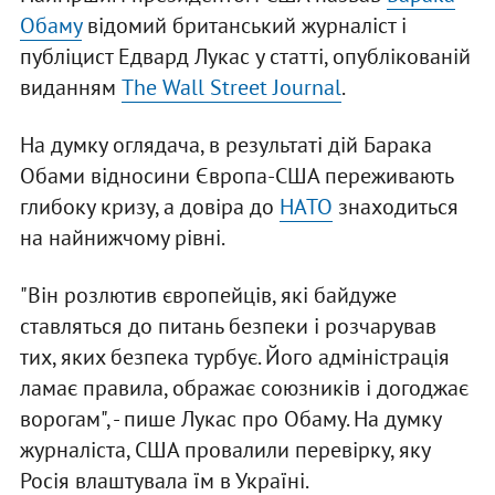
Обаму
відомий британський журналіст і
публіцист Едвард Лукас у статті, опублікованій
виданням
The Wall Street Journal
.
На думку оглядача, в результаті дій Барака
Обами відносини Європа-США переживають
глибоку кризу, а довіра до
НАТО
знаходиться
на найнижчому рівні.
"Він розлютив європейців, які байдуже
ставляться до питань безпеки і розчарував
тих, яких безпека турбує. Його адміністрація
ламає правила, ображає союзників і догоджає
ворогам", - пише Лукас про Обаму. На думку
журналіста, США провалили перевірку, яку
Росія влаштувала їм в Україні.