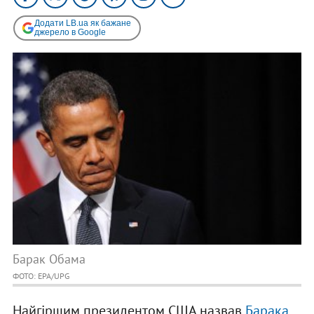
Додати LB.ua як бажане
джерело в Google
Барак Обама
ФОТО: EPA/UPG
Найгіршим президентом США назвав
Барака