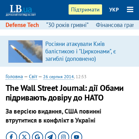
Підтримати
УКР
Defense Tech
“30 років гривні”
Фінансова грамо
Росіяни атакували Київ
в
балістикою і "Цирконами", є
загиблі (доповнено)
Головна
—
Світ
—
26 серпня 2014
, 12:53
The Wall Street Journal: дії Обами
підривають довіру до НАТО
За версією видання, США повинні
втрутитися в конфлікт в Україні