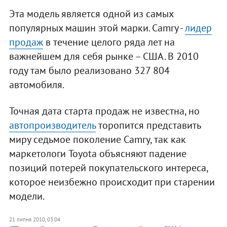
Эта модель является одной из самых
популярных машин этой марки. Camry -
лидер
продаж
в течение целого ряда лет на
важнейшем для себя рынке – США. В 2010
году там было реализовано 327 804
автомобиля.
Точная дата старта продаж не известна, но
автопроизводитель
торопится представить
миру седьмое поколение Camry, так как
маркетологи Toyota объясняют падение
позиций потерей покупательского интереса,
которое неизбежно происходит при старении
модели.
21 липня 2010, 03:04