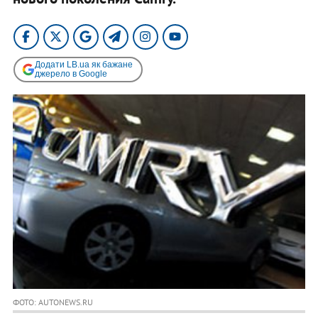
Додати LB.ua як бажане
джерело в Google
ФОТО: AUTONEWS.RU