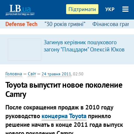
Підтримати
УКР
Defense Tech
“30 років гривні”
Фінансова грамо
Загинув керівник пошукового
загону "Плацдарм" Олексій Юков
Головна
—
Світ
—
24 травня 2011
, 02:30
Toyota выпустит новое поколение
Camry
После сокращения продаж в 2010 году
руководство
концерна Toyota
приняло
решение начать в конце 2011 года выпуск
нового поколения Camry.