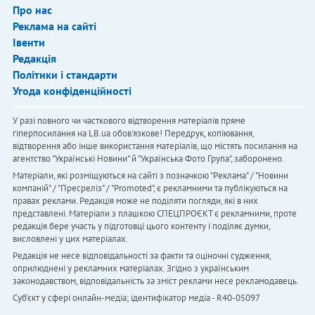
Про нас
Реклама на сайті
Івенти
Редакція
Політики і стандарти
Угода конфіденційності
У разі повного чи часткового відтворення матеріалів пряме
гіперпосилання на LB.ua обов'язкове! Передрук, копіювання,
відтворення або інше використання матеріалів, що містять посилання на
агентство "Українськi Новини" й "Українська Фото Група", заборонено.
Матеріали, які розміщуються на сайті з позначкою "Реклама" / "Новини
компаній" / "Пресреліз" / "Promoted", є рекламними та публікуються на
правах реклами. Редакція може не поділяти погляди, які в них
представлені. Матеріали з плашкою СПЕЦПРОЄКТ є рекламними, проте
редакція бере участь у підготовці цього контенту і поділяє думки,
висловлені у цих матеріалах.
Редакція не несе відповідальності за факти та оціночні судження,
оприлюднені у рекламних матеріалах. Згідно з українським
законодавством, відповідальність за зміст реклами несе рекламодавець.
Cуб'єкт у сфері онлайн-медіа; ідентифікатор медіа - R40-05097