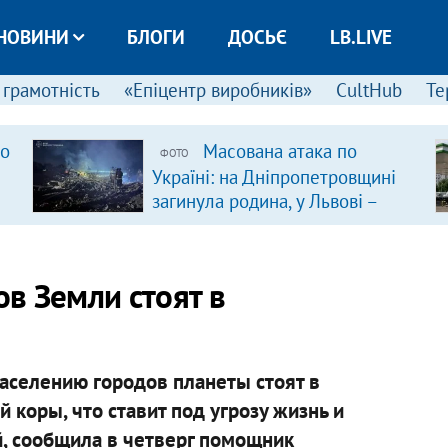
НОВИНИ
БЛОГИ
ДОСЬЄ
LB.LIVE
 грамотність
«Епіцентр виробників»
CultHub
Те
ро
Масована атака по
ФОТО
Україні: на Дніпропетровщині
загинула родина, у Львові –
удар по багатоповерхівках
(доповнюється)
в Земли стоят в
населению городов планеты стоят в
 коры, что ставит под угрозу жизнь и
, сообщила в четверг помощник