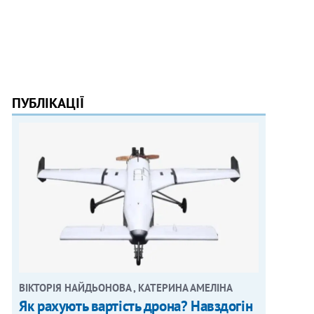
ПУБЛІКАЦІЇ
ВІКТОРІЯ НАЙДЬОНОВА , КАТЕРИНА АМЕЛІНА
Як рахують вартість дрона? Навздогін