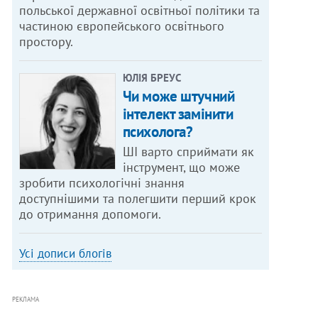
польської державної освітньої політики та
частиною європейського освітнього
простору.
ЮЛІЯ БРЕУС
Чи може штучний
інтелект замінити
психолога?
ШІ варто сприймати як
інструмент, що може
зробити психологічні знання
доступнішими та полегшити перший крок
до отримання допомоги.
Усі дописи блогів
РЕКЛАМА