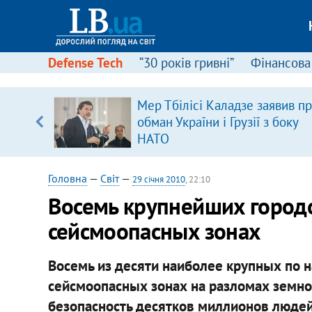
Defense Tech
“30 років гривні”
Фінансова
ою
Мер Тбілісі Каладзе заявив п
пЛА. Є
обман України і Грузії з боку
лено)
НАТО
Головна
—
Світ
—
29 січня 2010
, 22:10
Восемь крупнейших городо
сейсмоопасных зонах
Восемь из десяти наиболее крупных по 
сейсмоопасных зонах на разломах земной
безопасность десятков миллионов людей