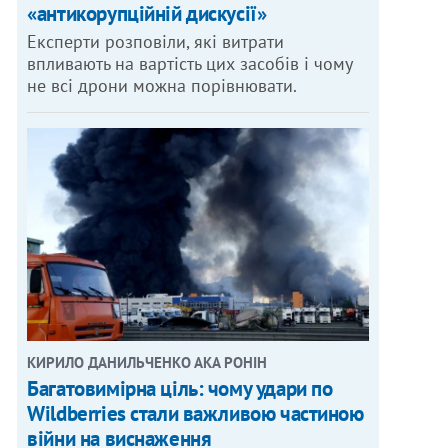
«антикорупційній дискусії»
Експерти розповіли, які витрати
впливають на вартість цих засобів і чому
не всі дрони можна порівнювати.
КИРИЛО ДАНИЛЬЧЕНКО АКА РОНІН
Багатовимірна ціль: чому удари по
Wildberries стали важливою частиною
війни на виснаження