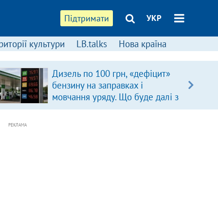
Підтримати
УКР
риторії культури
LB.talks
Нова країна
Дизель по 100 грн, «дефіцит»
бензину на заправках і
мовчання уряду. Що буде далі з
цінами на пальне?
РЕКЛАМА