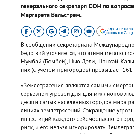
генерального секретаря ООН по вопроса
Маргарета Вальстрем.
Додати LB.ua як
джерело в Googl
В сообщении секретариата Международно
бедствий уточняется, что этими мегаполис
Мумбай (Бомбей), Нью-Дели, Шанхай, Каль
них (с учетом пригородов) превышает 161
«Землетрясения являются самыми смерто
серьезной угрозой для для миллионов люде
десяти самых населенных городов мира ра
линиях землетрясений. Сокращение угрозы
инвестиций каждого сейсмоопасного город
риск, и его нельзя игнорировать. Землетр