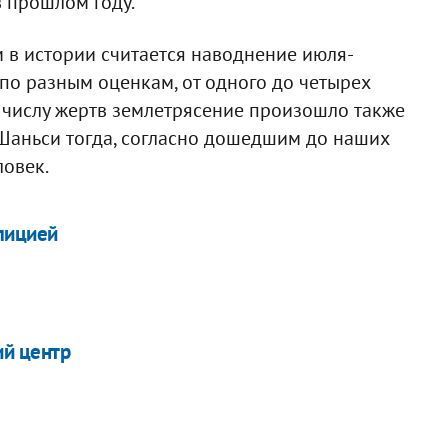
в прошлом году.
в истории считается наводнение июля-
 по разным оценкам, от одного до четырех
 числу жертв землетрясение произошло также
и Шаньси тогда, согласно дошедшим до наших
ловек.
олицией
ий центр