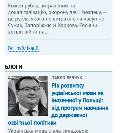
Кожен рубль, витрачений на
докапіталізацію, охорону дач і безпеку, —
це рубль, якого не витратять на чавун по
Сумах, Запоріжжю й Харкову. Росіяни
хотіли війни на…
Всі публікації
БЛОГИ
ПАВЛО ЛЕВЧУК
Рік розвитку
української мови як
іноземної у Польщі:
від програм навчання
до державної
освітньої політики
Українська мова стала складовою