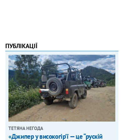
ПУБЛІКАЦІЇ
ТЕТЯНА НЕГОДА
«Джипер у високогір'ї — це “рускій