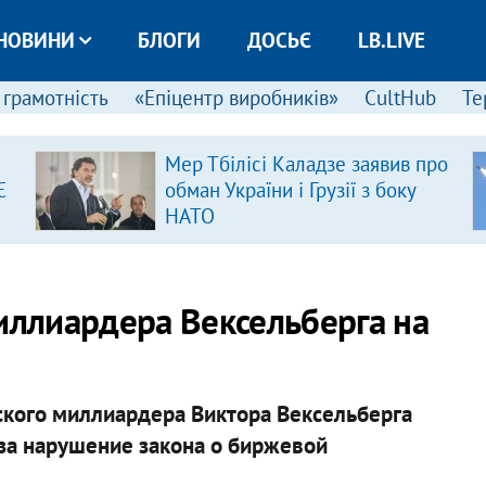
НОВИНИ
БЛОГИ
ДОСЬЄ
LB.LIVE
 грамотність
«Епіцентр виробників»
CultHub
Те
Мер Тбілісі Каладзе заявив про
Є
обман України і Грузії з боку
НАТО
ллиардера Вексельберга на
ского миллиардера Виктора Вексельберга
 за нарушение закона о биржевой