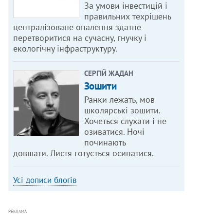
За умови інвестицій і
правильних техрішень
централізоване опалення здатне
перетворитися на сучасну, гнучку і
екологічну інфраструктуру.
СЕРГІЙ ЖАДАН
Зошити
Ранки лежать, мов
школярські зошити.
Хочеться слухати і не
озиватися. Ночі
починають
довшати. Листя готується осипатися.
Усі дописи блогів
РЕКЛАМА