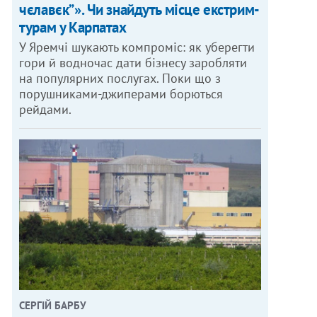
чєлавєк”». Чи знайдуть місце екстрим-
турам у Карпатах
У Яремчі шукають компроміс: як уберегти
гори й водночас дати бізнесу заробляти
на популярних послугах. Поки що з
порушниками-джиперами борються
рейдами.
СЕРГІЙ БАРБУ