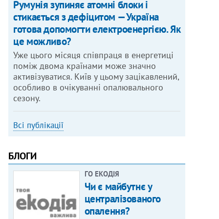
Румунія зупиняє атомні блоки і
стикається з дефіцитом — Україна
готова допомогти електроенергією. Як
це можливо?
Уже цього місяця співпраця в енергетиці
поміж двома країнами може значно
активізуватися. Київ у цьому зацікавлений,
особливо в очікуванні опалювального
сезону.
Всі публікації
БЛОГИ
ГО ЕКОДІЯ
Чи є майбутнє у
централізованого
опалення?