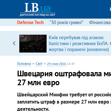
Defense Tech
“30 років гривні”
Фінансова
Київ перебував під атакою
ольщі.
балістики і реактивних БпЛА. 
було
жертва і поранені (оновлено)
Головна
—
Світ
—
29 січня 2010
, 15:47
Швецария оштрафовала ми
27 млн евро
Швейцарский Минфин требует от россий
заплатить штраф в размере 27 млн евро
деятельности.