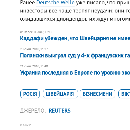
Ранее
Deutsche Welle
уже писало, что при
инвесторы все чаще терпят неудачи: они те
ожидавшихся дивидендов их ждут многом
03 вересня 2009, 12:12
Каддафи убежден, что Швейцария не имеет
20 січня 2010, 11:37
Полански выиграл суд у 4-х французских га
21 січня 2010, 11:40
Украина последняя в Европе по уровню э
РОСІЯ
ШВЕЙЦАРІЯ
БІЗНЕСМЕНИ
ВІК
ДЖЕРЕЛО:
REUTERS
РЕКЛАМА