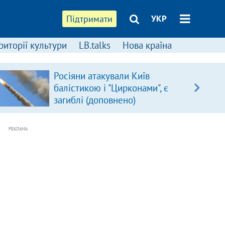
Підтримати
УКР
риторії культури
LB.talks
Нова країна
Росіяни атакували Київ
балістикою і "Цирконами", є
загиблі (доповнено)
РЕКЛАМА