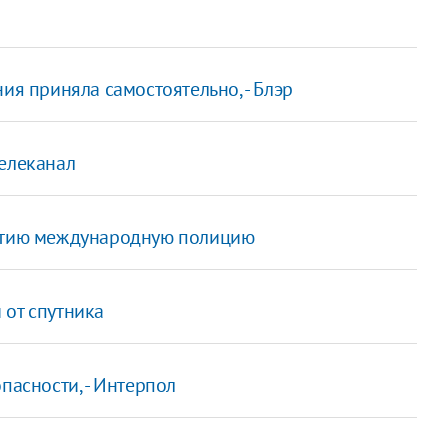
ия приняла самостоятельно, - Блэр
телеканал
сетию международную полицию
 от спутника
пасности, - Интерпол