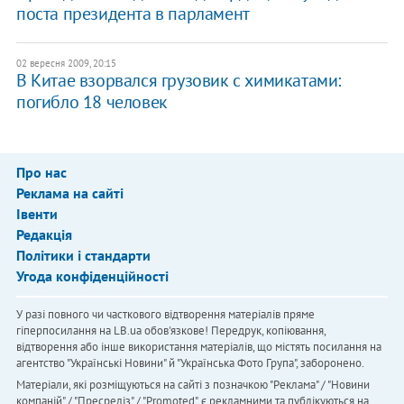
поста президента в парламент
02 вересня 2009, 20:15
В Китае взорвался грузовик с химикатами:
погибло 18 человек
Про нас
Реклама на сайті
Івенти
Редакція
Політики і стандарти
Угода конфіденційності
У разі повного чи часткового відтворення матеріалів пряме
гіперпосилання на LB.ua обов'язкове! Передрук, копіювання,
відтворення або інше використання матеріалів, що містять посилання на
агентство "Українськi Новини" й "Українська Фото Група", заборонено.
Матеріали, які розміщуються на сайті з позначкою "Реклама" / "Новини
компаній" / "Пресреліз" / "Promoted", є рекламними та публікуються на