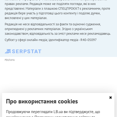
правах реклами. Редакція може не поділяти погляди, які в них
представлені. Матеріали з плашкою СПЕЦПРОЄКТ є рекламними, проте
редакція бере участь у підготовці цього контенту і поділяє думки,
висловлені у цих матеріалах.
Редакція не несе відповідальності за факти та оціночні судження,
оприлюднені у рекламних матеріалах. Згідно з українським
законодавством, відповідальність за зміст реклами несе рекламодавець.
Cуб'єкт у сфері онлайн-медіа; ідентифікатор медіа - R40-05097
РЕКЛАМА
Про використання cookies
Продовжуючи переглядати LB.ua ви підтверджуєте, що