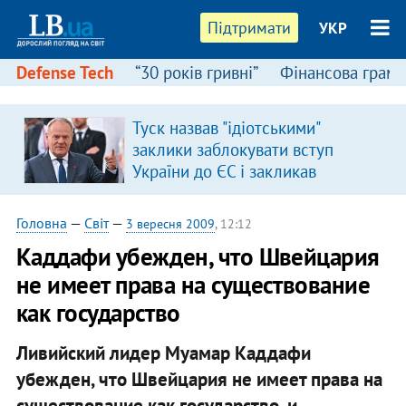
Підтримати
УКР
Defense Tech
“30 років гривні”
Фінансова грамо
Туск назвав "ідіотськими"
я
заклики заблокувати вступ
України до ЄС і закликав
припинити антиукраїнську
риторику
Головна
—
Світ
—
3 вересня 2009
, 12:12
Каддафи убежден, что Швейцария
не имеет права на существование
как государство
Ливийский лидер Муамар Каддафи
убежден, что Швейцария не имеет права на
существование как государство, и