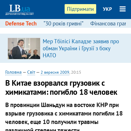
Підтримати
УКР
Defense Tech
“30 років гривні”
Фінансова грамо
Мер Тбілісі Каладзе заявив про
обман України і Грузії з боку
НАТО
Головна
—
Світ
—
2 вересня 2009
, 20:15
В Китае взорвался грузовик с
химикатами: погибло 18 человек
В провинции Шаньдун на востоке КНР при
взрыве грузовика с химикатами погибли 18
человек, еще 10 получили травмы
различной степени тяжести.