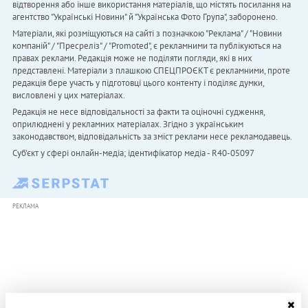
відтворення або інше використання матеріалів, що містять посилання на
агентство "Українськi Новини" й "Українська Фото Група", заборонено.
Матеріали, які розміщуються на сайті з позначкою "Реклама" / "Новини
компаній" / "Пресреліз" / "Promoted", є рекламними та публікуються на
правах реклами. Редакція може не поділяти погляди, які в них
представлені. Матеріали з плашкою СПЕЦПРОЄКТ є рекламними, проте
редакція бере участь у підготовці цього контенту і поділяє думки,
висловлені у цих матеріалах.
Редакція не несе відповідальності за факти та оціночні судження,
оприлюднені у рекламних матеріалах. Згідно з українським
законодавством, відповідальність за зміст реклами несе рекламодавець.
Cуб'єкт у сфері онлайн-медіа; ідентифікатор медіа - R40-05097
РЕКЛАМА