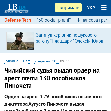
Підтримати
УКР
Defense Tech
“30 років гривні”
Фінансова грамо
Загинув керівник пошукового
загону "Плацдарм" Олексій Юков
Головна
—
Світ
—
2 вересня 2009
, 09:22
Чилийский судья выдал ордер на
арест почти 130 пособников
Пиночета
Ордер на арест 129 пособников покойного
диктатора Аугусто Пиночета выдал
чилийский судья Виктор Монтильо, передает