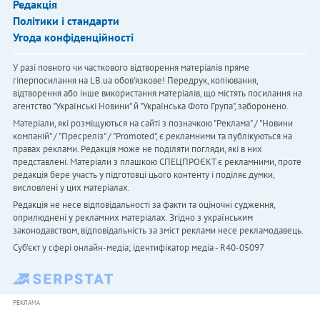
Редакція
Політики і стандарти
Угода конфіденційності
У разі повного чи часткового відтворення матеріалів пряме
гіперпосилання на LB.ua обов'язкове! Передрук, копіювання,
відтворення або інше використання матеріалів, що містять посилання на
агентство "Українськi Новини" й "Українська Фото Група", заборонено.
Матеріали, які розміщуються на сайті з позначкою "Реклама" / "Новини
компаній" / "Пресреліз" / "Promoted", є рекламними та публікуються на
правах реклами. Редакція може не поділяти погляди, які в них
представлені. Матеріали з плашкою СПЕЦПРОЄКТ є рекламними, проте
редакція бере участь у підготовці цього контенту і поділяє думки,
висловлені у цих матеріалах.
Редакція не несе відповідальності за факти та оціночні судження,
оприлюднені у рекламних матеріалах. Згідно з українським
законодавством, відповідальність за зміст реклами несе рекламодавець.
Cуб'єкт у сфері онлайн-медіа; ідентифікатор медіа - R40-05097
РЕКЛАМА