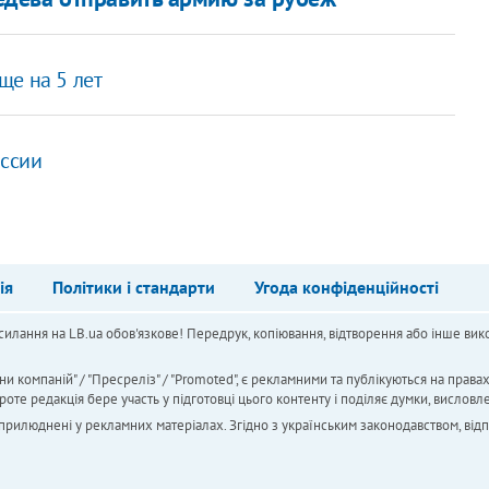
ще на 5 лет
ссии
ія
Політики і стандарти
Угода конфіденційності
силання на LB.ua обов'язкове! Передрук, копіювання, відтворення або інше вико
ни компаній" / "Пресреліз" / "Promoted", є рекламними та публікуються на права
 редакція бере участь у підготовці цього контенту і поділяє думки, висловле
 оприлюднені у рекламних матеріалах. Згідно з українським законодавством, від