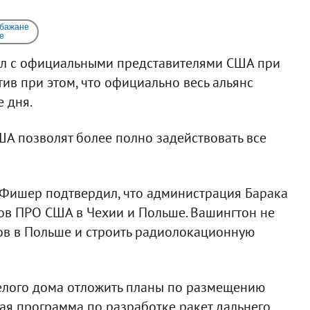
 бажане
e
рил с официальными представителями США при
ив при этом, что официально весь альянс
е дня.
ША позволят более полно задействовать все
 Фишер подтвердил, что администрация Барака
ов ПРО США в Чехии и Польше. Вашингтон не
ов в Польше и строить радиолокационную
Белого дома отложить планы по размещению
кая программа по разработке ракет дальнего