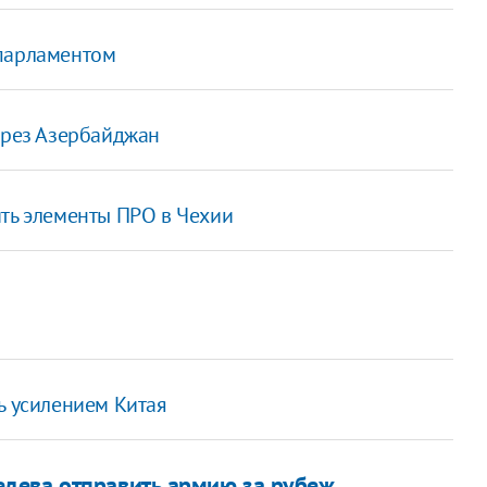
 парламентом
ерез Азербайджан
ить элементы ПРО в Чехии
ь усилением Китая
дева отправить армию за рубеж