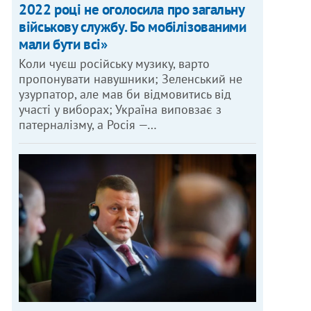
2022 році не оголосила про загальну
військову службу. Бо мобілізованими
мали бути всі»
Коли чуєш російську музику, варто
пропонувати навушники; Зеленський не
узурпатор, але мав би відмовитись від
участі у виборах; Україна виповзає з
патерналізму, а Росія —…