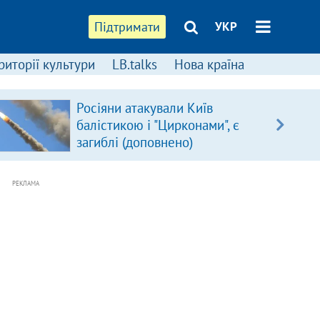
Підтримати
УКР
риторії культури
LB.talks
Нова країна
Росіяни атакували Київ
балістикою і "Цирконами", є
загиблі (доповнено)
РЕКЛАМА