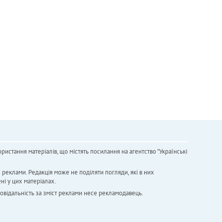
ристання матеріалів, що містять посилання на агентство "Українськi
х реклами. Редакція може не поділяти погляди, які в них
ні у цих матеріалах.
повідальність за зміст реклами несе рекламодавець.