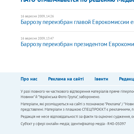
16 вересня 2009, 14:26
Баррозу переизбран главой Еврокомиссии е
16 вересня 2009, 13:47
Баррозу переизбран президентом Еврокоми
Про нас
Реклама на сайті
Івенти
Редакц
У разі повного чи часткового відтворення матеріалів пряме гіперпо
Новини" й "Українська Фото Група", заборонено.
Матеріали, які розміщуються на сайті з позначкою "Реклама" / "Нови
представлені. Матеріали з плашкою СПЕЦПРОЄКТ є рекламними, проте
Редакція не несе відповідальності за факти та оціночні судження,
Cуб'єкт у сфері онлайн-медіа; ідентифікатор медіа - R40-05097