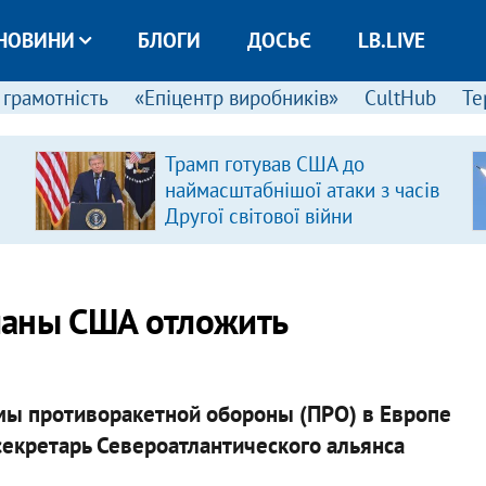
НОВИНИ
БЛОГИ
ДОСЬЄ
LB.LIVE
 грамотність
«Епіцентр виробників»
CultHub
Те
Трамп готував США до
наймасштабнішої атаки з часів
Другої світової війни
ланы США отложить
ы противоракетной обороны (ПРО) в Европе
 секретарь Североатлантического альянса