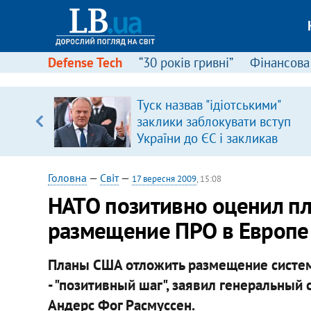
Defense Tech
“30 років гривні”
Фінансова
Туск назвав "ідіотськими"
заклики заблокувати вступ
вщині
України до ЄС і закликав
і –
припинити антиукраїнську
ах
риторику
Головна
—
Світ
—
17 вересня 2009
, 15:08
НАТО позитивно оценил п
размещение ПРО в Европе
Планы США отложить размещение систем
- "позитивный шаг", заявил генеральный
Андерс Фог Расмуссен.