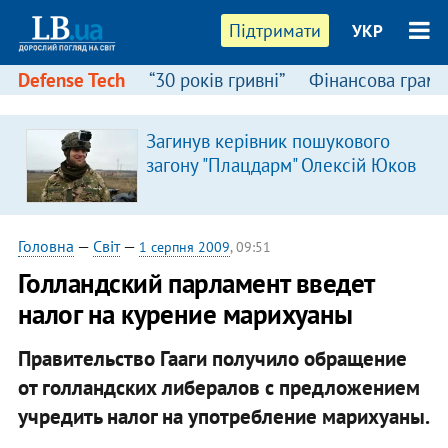
Підтримати
УКР
Defense Tech
“30 років гривні”
Фінансова грамо
:
Загинув керівник пошукового
загону "Плацдарм" Олексій Юков
Головна
—
Світ
—
1 серпня 2009
, 09:51
Голландский парламент введет
налог на курение марихуаны
Правительство Гааги получило обращение
от голландских либералов с предложением
учредить налог на употребление марихуаны.