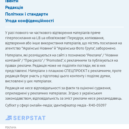
Івенти
Редакція
Політики і стандарти
Угода конфіденційності
У разі повного чи часткового відтворення матеріалів пряме
гіперпосилання на LB.ua обов'язкове! Передрук, копіювання,
відтворення або інше використання матеріалів, що містять посилання на
агентство "Українськi Новини" й "Українська Фото Група", заборонено.
Матеріали, які розміщуються на сайті з позначкою "Реклама" / "Новини
компаній" / "Пресреліз" / "Promoted", є рекламними та публікуються на
правах реклами. Редакція може не поділяти погляди, які в них
представлені. Матеріали з плашкою СПЕЦПРОЄКТ є рекламними, проте
редакція бере участь у підготовці цього контенту і поділяє думки,
висловлені у цих матеріалах.
Редакція не несе відповідальності за факти та оціночні судження,
оприлюднені у рекламних матеріалах. Згідно з українським
законодавством, відповідальність за зміст реклами несе рекламодавець.
Cуб'єкт у сфері онлайн-медіа; ідентифікатор медіа - R40-05097
РЕКЛАМА