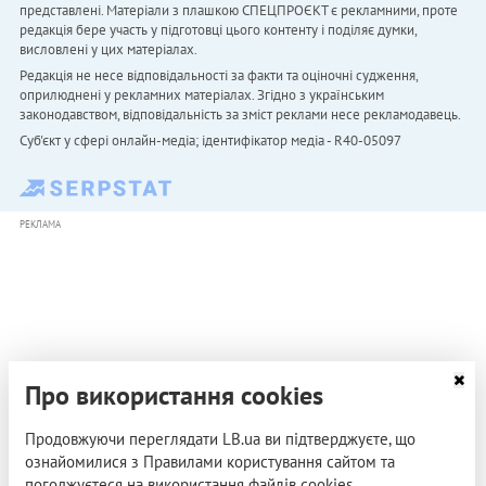
представлені. Матеріали з плашкою СПЕЦПРОЄКТ є рекламними, проте
редакція бере участь у підготовці цього контенту і поділяє думки,
висловлені у цих матеріалах.
Редакція не несе відповідальності за факти та оціночні судження,
оприлюднені у рекламних матеріалах. Згідно з українським
законодавством, відповідальність за зміст реклами несе рекламодавець.
Cуб'єкт у сфері онлайн-медіа; ідентифікатор медіа - R40-05097
РЕКЛАМА
Про використання cookies
Продовжуючи переглядати LB.ua ви підтверджуєте, що
ознайомилися з Правилами користування сайтом та
погоджуєтеся на використання файлів cookies