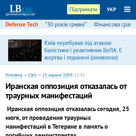
Підтримати
УКР
Defense Tech
“30 років гривні”
Фінансова грамо
Київ перебував під атакою
балістики і реактивних БпЛА. Є
жертва і поранені (оновлено)
Головна
—
Світ
—
25 червня 2009
, 11:35
Иранская оппозиция отказалась от
траурных манифестаций
Иранская оппозиция отказалась сегодня, 25
июгя, от проведения траурных
манифестаций в Тегеране в память о
погибших демонстрантах.