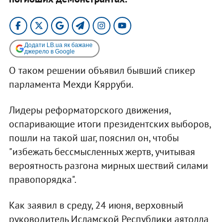
Додати LB.ua як бажане
джерело в Google
О таком решении объявил бывший спикер
парламента Мехди Кярруби.
Лидеры реформаторского движения,
оспаривающие итоги президентских выборов,
пошли на такой шаг, пояснил он, чтобы
"избежать бессмысленных жертв, учитывая
вероятность разгона мирных шествий силами
правопорядка".
Как заявил в среду, 24 июня, верховный
руководитель Исламской Республики аятолла