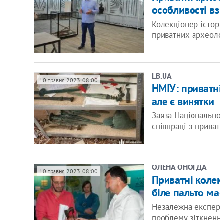
особливості в
Колекціонер істор
приватних археоло
LB.UA
10 травня 2023, 08:00
НМІУ: приватні
але є винятки
Заява Національно
співпраці з прива
ОЛЕНА ОНОГДА
10 травня 2023, 08:00
Приватні колек
біле пальто ма
Незалежна експер
проблему зіткненн