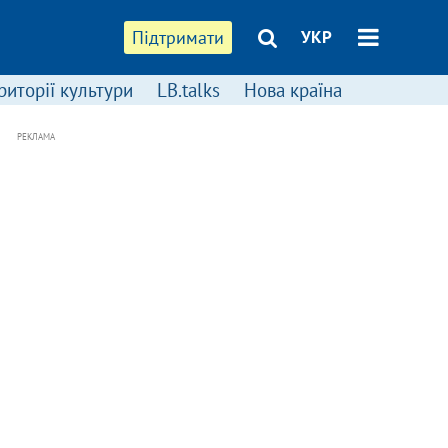
Підтримати
УКР
риторії культури
LB.talks
Нова країна
РЕКЛАМА