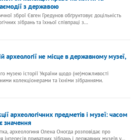
заємодії з державою
ичної зброї Євген Гредунов обґрунтовує доцільність
гічних зібрань та їхньої співпраці з…
й археології не місце в державному музеї,
го музею історії України щодо (не)можливості
тними колекціонерами та їхніми зібраннями.
ції археологічних предметів і музеї: часом
є значення
тка, археологиня Олена Оногда розповідає про
я інтересів приватних зібрань і державних музеїв у…