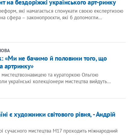
т на бездоріжжі українського арт-ринку
еформ, які намагається спонукати своєю експертизою
рна сфера – законопроєкти, які б допомогли…
НОВА
к: «Ми не бачимо й половини того, що
на артринку»
з мистецтвознавицею та кураторкою Ольгою
коли українські колекціонери мистецтва вийдуть…
їні є художники світового рівня, - Андрій
рі сучасного мистецтва М17 проходить міжнародний