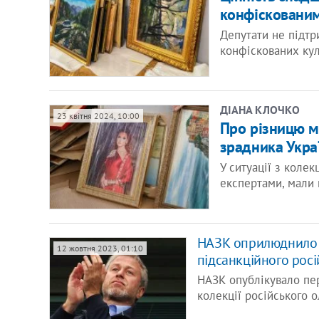
конфіскованим
Депутати не підтр
конфіскованих кул
ДІАНА КЛОЧКО
23 квітня 2024, 10:00
Про різницю мі
зрадника Укра
У ситуації з коле
експертами, мали 
НАЗК оприлюднило п
12 жовтня 2023, 01:10
підсанкційного рос
НАЗК опублікувало пер
колекції російського 