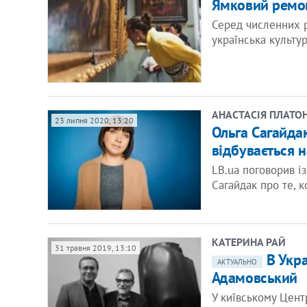
Ямковий ремон
Серед численних р
українська культу
АНАСТАСІЯ ПЛАТО
23 липня 2020, 13:20
Ольга Сагайда
відбувається 
LB.ua поговорив і
Сагайдак про те, 
КАТЕРИНА РАЙ
31 травня 2019, 13:10
В Укра
АКТУАЛЬНО
Адамовський
У київському Цент