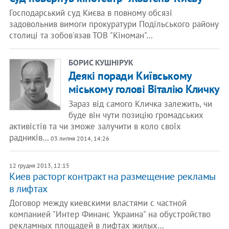
Господарський суд Києва в повному обсязі
задовольнив вимоги прокуратури Подільського району
столиці та зобов'язав ТОВ "Кіноман"…
БОРИС КУШНІРУК
Деякі поради Київському
міському голові Віталію Кличку
Зараз від самого Кличка залежить, чи
буде він чути позицію громадських
активістів та чи зможе залучити в коло своїх
радників…
03 липня 2014, 14:26
12 грудня 2013, 12:15
Киев расторг контракт на размещение рекламы
в лифтах
Договор между киевскими властями с частной
компанией "Интер Финанс Украина" на обустройство
рекламных площадей в лифтах жилых…