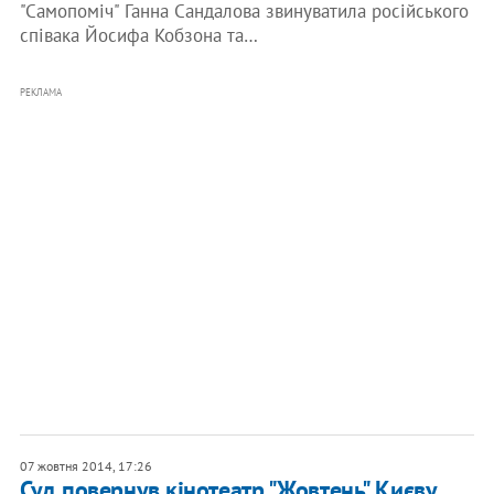
"Самопоміч" Ганна Сандалова звинуватила російського
співака Йосифа Кобзона та…
РЕКЛАМА
07 жовтня 2014, 17:26
Суд повернув кінотеатр "Жовтень" Києву