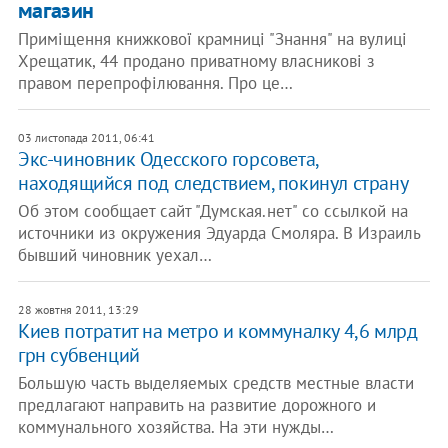
магазин
Приміщення книжкової крамниці "Знання" на вулиці
Хрещатик, 44 продано приватному власникові з
правом перепрофілювання. Про це…
03 листопада 2011, 06:41
Экс-чиновник Одесского горсовета,
находящийся под следствием, покинул страну
Об этом сообщает сайт "Думская.нет" со ссылкой на
источники из окружения Эдуарда Смоляра. В Израиль
бывший чиновник уехал…
28 жовтня 2011, 13:29
Киев потратит на метро и коммуналку 4,6 млрд
грн субвенций
Большую часть выделяемых средств местные власти
предлагают направить на развитие дорожного и
коммунального хозяйства. На эти нужды…