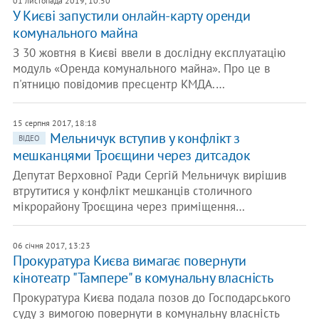
01 листопада 2019, 10:50
У Києві запустили онлайн-карту оренди
комунального майна
З 30 жовтня в Києві ввели в дослідну експлуатацію
модуль «Оренда комунального майна». Про це в
п'ятницю повідомив пресцентр КМДА.…
15 серпня 2017, 18:18
Мельничук вступив у конфлікт з
ВІДЕО
мешканцями Троєщини через дитсадок
Депутат Верховної Ради Сергій Мельничук вирішив
втрутитися у конфлікт мешканців столичного
мікрорайону Троєщина через приміщення…
06 січня 2017, 13:23
Прокуратура Києва вимагає повернути
кінотеатр "Тампере" в комунальну власність
Прокуратура Києва подала позов до Господарського
суду з вимогою повернути в комунальну власність