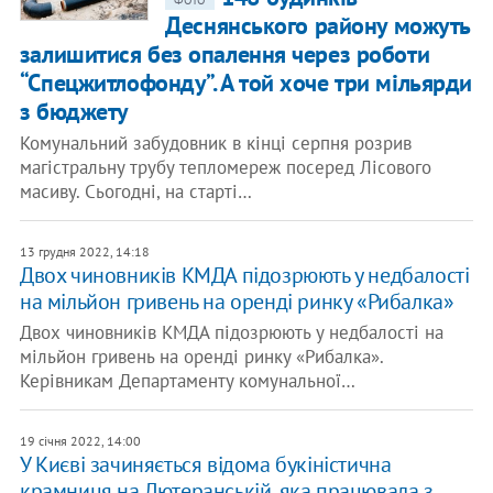
ФОТО
Деснянського району можуть
залишитися без опалення через роботи
“Спецжитлофонду”. А той хоче три мільярди
з бюджету
Комунальний забудовник в кінці серпня розрив
магістральну трубу тепломереж посеред Лісового
масиву. Сьогодні, на старті…
13 грудня 2022, 14:18
Двох чиновників КМДА підозрюють у недбалості
на мільйон гривень на оренді ринку «Рибалка»
Двох чиновників КМДА підозрюють у недбалості на
мільйон гривень на оренді ринку «Рибалка».
Керівникам Департаменту комунальної…
19 січня 2022, 14:00
У Києві зачиняється відома букіністична
крамниця на Лютеранській, яка працювала з