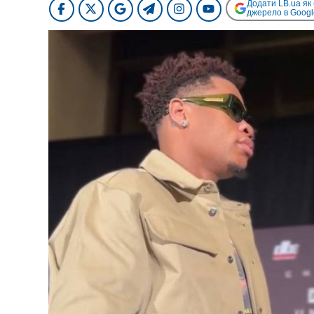
Додати LB.ua як
джерело в Googl