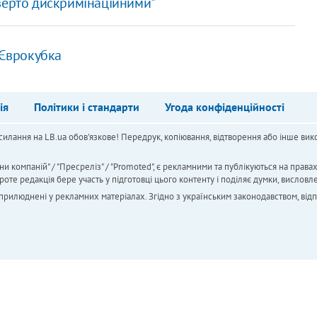
верто дискримінаційними"
 Єврокубка
ія
Політики і стандарти
Угода конфіденційності
силання на LB.ua обов'язкове! Передрук, копіювання, відтворення або інше вико
ни компаній" / "Пресреліз" / "Promoted", є рекламними та публікуються на права
 редакція бере участь у підготовці цього контенту і поділяє думки, висловле
 оприлюднені у рекламних матеріалах. Згідно з українським законодавством, від