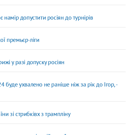
 намір допустити росіян до турнірів
ої премьєр-ліги
ижі у разі допуску росіян
 буде ухвалено не раніше ніж за рік до Ігор, -
ни зі стрибківх з трампліну