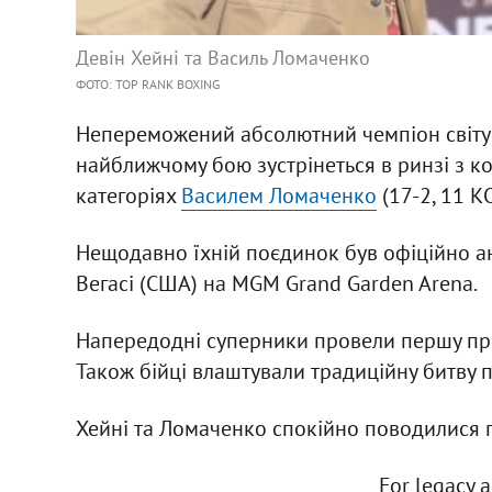
Девін Хейні та Василь Ломаченко
ФОТО: TOP RANK BOXING
Непереможений абсолютний чемпіон світу у
найближчому бою зустрінеться в ринзі з ко
категоріях
Василем Ломаченко
(17-2, 11 КО
Нещодавно їхній поєдинок був офіційно ан
Вегасі (США) на MGM Grand Garden Arena.
Напередодні суперники провели першу пр
Також бійці влаштували традиційну битву 
Хейні та Ломаченко спокійно поводилися пі
For legacy a