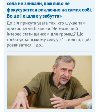
села не зникали, важливо не
фокусуватися виключно на самих собі.
Бо це і є шлях у забуття»
До сіл прикута увага тих, хто шукає там
прихистку чи безпеки. Чи може цей
інтерес стати шансом для громад? Що
треба українському селу у 21 столітті, щоб
розвиватися, і до…