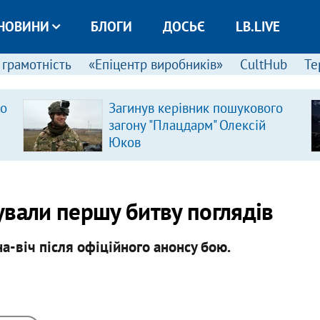
НОВИНИ
БЛОГИ
ДОСЬЄ
LB.LIVE
 грамотність
«Епіцентр виробників»
CultHub
Те
ро
Загинув керівник пошукового
загону "Плацдарм" Олексій
Юков
ували першу битву поглядів
на-віч після офіційного анонсу бою.