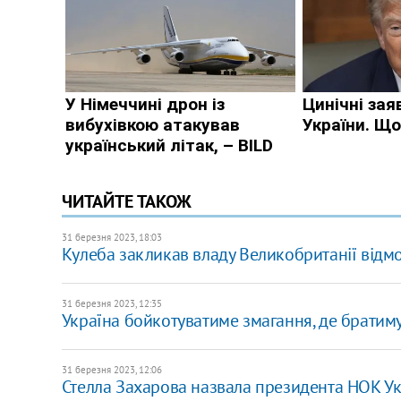
ЧИТАЙТЕ ТАКОЖ
31 березня 2023, 18:03
Кулеба закликав владу Великобританії відмо
31 березня 2023, 12:35
Україна бойкотуватиме змагання, де братимут
31 березня 2023, 12:06
Стелла Захарова назвала президента НОК Ук