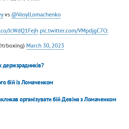
ey
vs
@VasylLomachenko
/t.co/JcWdQ1Fejh
pic.twitter.com/VMpdjgC7Ct
@trboxing)
March 30, 2023
их держзрадників?
го бій із Ломаченком
акликав організувати бій Девіна з Ломаченком