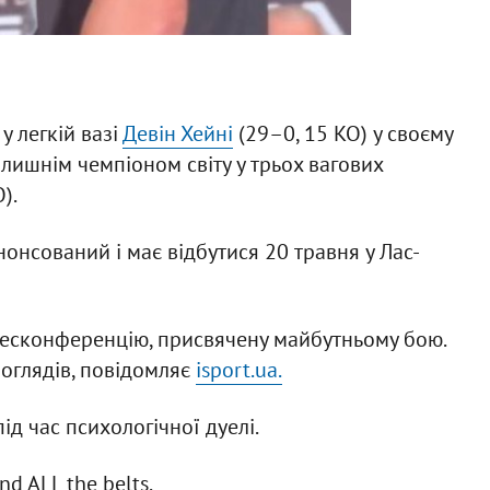
 легкій вазі
Девін Хейні
(29–0, 15 KO) у своєму
лишнім чемпіоном світу у трьох вагових
).
онсований і має відбутися 20 травня у Лас-
есконференцію, присвячену майбутньому бою.
поглядів, повідомляє
isport.ua
.
д час психологічної дуелі.
nd ALL the belts.