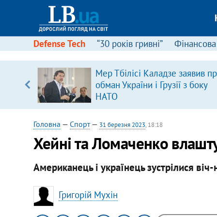
Defense Tech
“30 років гривні”
Фінансова
щодо
Мер Тбілісі Каладзе заявив п
 у
обман України і Грузії з боку
ої ходи
НАТО
Головна
—
Спорт
—
31 березня 2023
, 18:18
Хейні та Ломаченко влашт
Американець і українець зустрілися віч-
Григорій Мухін