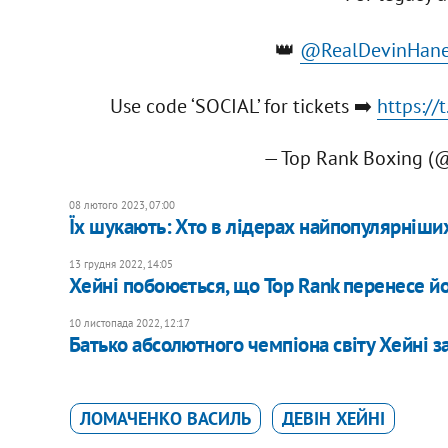
👑
@RealDevinHan
Use code ‘SOCIAL’ for tickets ➡️
https:/
— Top Rank Boxing (
08 лютого 2023, 07:00
Їх шукають: Хто в лідерах найпопулярніш
13 грудня 2022, 14:05
Хейні побоюється, що Top Rank перенесе йо
10 листопада 2022, 12:17
Батько абсолютного чемпіона світу Хейні з
ЛОМАЧЕНКО ВАСИЛЬ
ДЕВIН ХЕЙНI