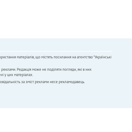
ристання матеріалів, що містять посилання на агентство "Українськi
х реклами. Редакція може не поділяти погляди, які в них
ні у цих матеріалах.
повідальність за зміст реклами несе рекламодавець.