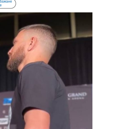
 бажане
e