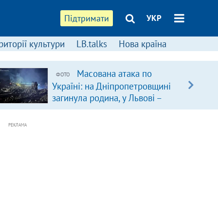
Підтримати
УКР
риторії культури
LB.talks
Нова країна
Масована атака по
ФОТО
Україні: на Дніпропетровщині
загинула родина, у Львові –
удар по багатоповерхівках
(доповнюється)
РЕКЛАМА