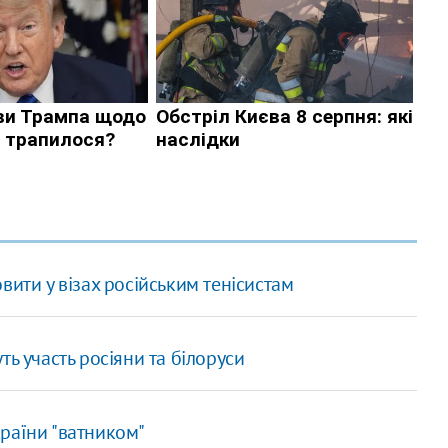
вити у візах російським тенісистам
ь участь росіяни та білоруси
раїни "ватником"