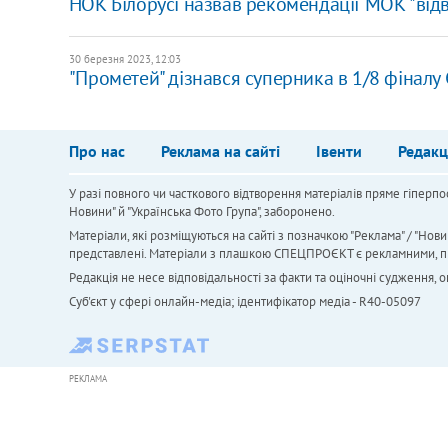
НОК Білорусі назвав рекомендації МОК "від
30 березня 2023, 12:03
"Прометей" дізнався суперника в 1/8 фіналу
Про нас
Реклама на сайті
Івенти
Редакц
У разі повного чи часткового відтворення матеріалів пряме гіперпо
Новини" й "Українська Фото Група", заборонено.
Матеріали, які розміщуються на сайті з позначкою "Реклама" / "Нови
представлені. Матеріали з плашкою СПЕЦПРОЄКТ є рекламними, проте
Редакція не несе відповідальності за факти та оціночні судження,
Cуб'єкт у сфері онлайн-медіа; ідентифікатор медіа - R40-05097
РЕКЛАМА