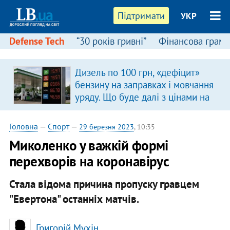
Підтримати
УКР
Defense Tech
“30 років гривні”
Фінансова грамо
Дизель по 100 грн, «дефіцит»
бензину на заправках і мовчання
уряду. Що буде далі з цінами на
пальне?
Головна
—
Спорт
—
29 березня 2023
, 10:35
Миколенко у важкій формі
перехворів на коронавірус
Стала відома причина пропуску гравцем
"Евертона" останніх матчів.
Григорій Мухін