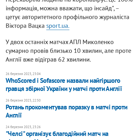
інформація, можна вважати, що інсайд", –
цетує авторитетного профільного журналіста
Віктора Вацка
sport.ua.
У двох останніх матчах АПЛ Миколенко
сумарно провів близько 10 хвилин, але проте
Англії вже відіграв 62 хвилини.
26 березня 2023, 23:04
WhoScored і Sofascore назвали найгіршого
гравця збірної України у матчі проти Англії
26 березня 2023, 22:50
Ротань прокоментував поразку в матчі проти
Англії
24 березня 2023, 23:26
"Челсі" організує благодійний матч на