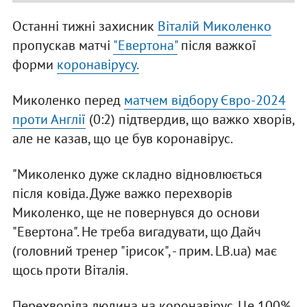
Останні тижні захисник
Віталій Миколенко
пропускав матчі
"Евертона"
після важкої
форми
коронавірусу
.
Миколенко перед
матчем відбору Євро-2024
проти Англії
(0:2) підтвердив, що важко хворів,
але не казав, що це був коронавірус.
"Миколенко дуже складно відновлюється
після ковіда. Дуже важко перехворів
Миколенко, ще не повернувся до основи
"Евертона". Не треба вигадувати, що Дайч
(головний тренер "ірисок", - прим. LB.ua) має
щось проти Віталія.
Перехворіла людина на коронавірус. Це 100%