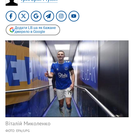
Додати LB.ua як бажане
джерело в Google
Віталій Миколенко
ФОТО: EPA/UPG