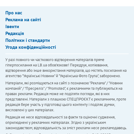
Про нас
Реклама на сайті
Івенти
Редакція
Політики і стандарти
Угода конфіденційності
У разі повного чи часткового відтворення матеріалів пряме
гіперпосилання на LB.ua обов'язкове! Передрук, копіювання,
відтворення або інше використання матеріалів, що містять посилання на
агентство "Українськi Новини" й "Українська Фото Група", заборонено.
Матеріали, які розміщуються на сайті з позначкою "Реклама" / "Новини
компаній" / "Пресреліз" / "Promoted", є рекламними та публікуються на
правах реклами. Редакція може не поділяти погляди, які в них
представлені. Матеріали з плашкою СПЕЦПРОЄКТ є рекламними, проте
редакція бере участь у підготовці цього контенту і поділяє думки,
висловлені у цих матеріалах.
Редакція не несе відповідальності за факти та оціночні судження,
оприлюднені у рекламних матеріалах. Згідно з українським
законодавством, відповідальність за зміст реклами несе рекламодавець.