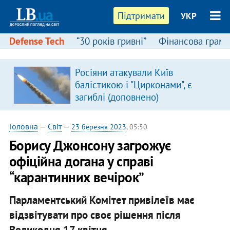
Підтримати
УКР
Defense Tech
“30 років гривні”
Фінансова грамо
Росіяни атакували Київ
балістикою і "Цирконами", є
загиблі (доповнено)
Головна
—
Світ
—
23 березня 2023
, 05:50
Борису Джонсону загрожує
офіційна догана у справі
“карантинних вечірок”
Парламентський Комітет привілеїв має
відзвітувати про своє рішення після
Великодня 17 квітня.