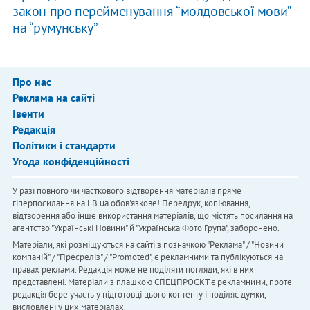
закон про перейменування “молдовської мови”
на “румунську”
Про нас
Реклама на сайті
Івенти
Редакція
Політики і стандарти
Угода конфіденційності
У разі повного чи часткового відтворення матеріалів пряме
гіперпосилання на LB.ua обов'язкове! Передрук, копіювання,
відтворення або інше використання матеріалів, що містять посилання на
агентство "Українськi Новини" й "Українська Фото Група", заборонено.
Матеріали, які розміщуються на сайті з позначкою "Реклама" / "Новини
компаній" / "Пресреліз" / "Promoted", є рекламними та публікуються на
правах реклами. Редакція може не поділяти погляди, які в них
представлені. Матеріали з плашкою СПЕЦПРОЄКТ є рекламними, проте
редакція бере участь у підготовці цього контенту і поділяє думки,
висловлені у цих матеріалах.