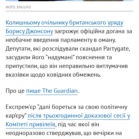
ФОТО: ЕРА/UPG
Колишньому очільнику британського уряду
Борису Джонсону
загрожує офіційна догана за
необачне введення парламенту в оману.
Депутати, які розслідували скандал Partygate,
засудили його “надумані” пояснення та
припустили, що він неправильно витлумачив
вказівки щодо ковідних обмежень.
Про це
пише The Guardian
.
Експрем'єр “далі бореться за свою політичну
кар’єру”
після трьохгодинної доказової сесії у
Комітеті привілеїв
, під час якої він
неодноразово стверджував, що вечірки на