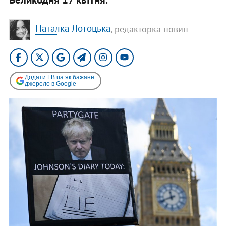
Наталка Лотоцька
, редакторка новин
Додати LB.ua як бажане
джерело в Google