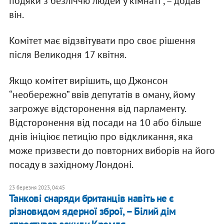
подяки з безліччю людей у кімнаті”, – додав
він.
Комітет має відзвітувати про своє рішення
після Великодня 17 квітня.
Якщо комітет вирішить, що Джонсон
“необережно” ввів депутатів в оману, йому
загрожує відсторонення від парламенту.
Відсторонення від посади на 10 або більше
днів ініціює петицію про відкликання, яка
може призвести до повторних виборів на його
посаду в західному Лондоні.
23 березня 2023, 04:45
Танкові снаряди британців навіть не є
різновидом ядерної зброї, – Білий дім