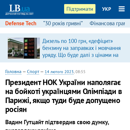
Підтримати
УКР
Defense Tech
“30 років гривні”
Фінансова грамо
Дизель по 100 грн, «дефіцит»
бензину на заправках і мовчання
уряду. Що буде далі з цінами на
пальне?
Головна
—
Спорт
—
14 лютого 2023
, 08:55
Президент НОК України наполягає
на бойкоті українцями Олімпіади в
Парижі, якщо туди буде допущено
росіян
Вадим Гутцайт підтвердив свою думку,