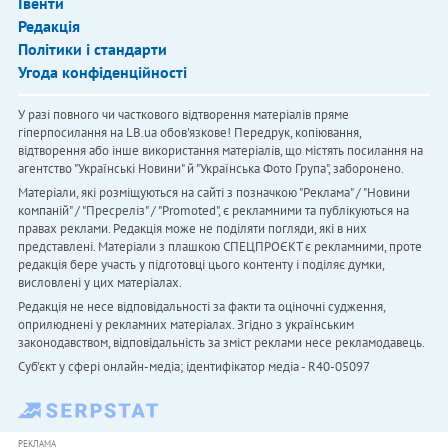
Івенти
Редакція
Політики і стандарти
Угода конфіденційності
У разі повного чи часткового відтворення матеріалів пряме
гіперпосилання на LB.ua обов'язкове! Передрук, копіювання,
відтворення або інше використання матеріалів, що містять посилання на
агентство "Українськi Новини" й "Українська Фото Група", заборонено.
Матеріали, які розміщуються на сайті з позначкою "Реклама" / "Новини
компаній" / "Пресреліз" / "Promoted", є рекламними та публікуються на
правах реклами. Редакція може не поділяти погляди, які в них
представлені. Матеріали з плашкою СПЕЦПРОЄКТ є рекламними, проте
редакція бере участь у підготовці цього контенту і поділяє думки,
висловлені у цих матеріалах.
Редакція не несе відповідальності за факти та оціночні судження,
оприлюднені у рекламних матеріалах. Згідно з українським
законодавством, відповідальність за зміст реклами несе рекламодавець.
Cуб'єкт у сфері онлайн-медіа; ідентифікатор медіа - R40-05097
РЕКЛАМА