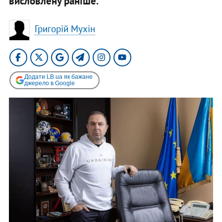
висловлену раніше.
Григорій Мухін
Додати LB.ua як бажане
джерело в Google