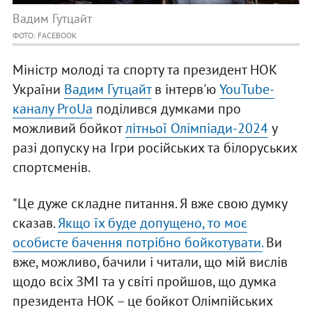
Вадим Гутцайт
ФОТО: FACEBOOK
Міністр молоді та спорту та президент НОК
України
Вадим Гутцайт
в інтерв'ю
YouTube-
каналу ProUa
поділився думками про
можливий бойкот
літньої Олімпіади-2024
у
разі допуску на Ігри російських та білоруських
спортсменів.
"Це дуже складне питання. Я вже свою думку
сказав.
Якщо їх буде допущено, то моє
особисте бачення потрібно бойкотувати.
Ви
вже, можливо, бачили і читали, що мій вислів
щодо всіх ЗМІ та у світі пройшов, що думка
президента НОК – це бойкот Олімпійських