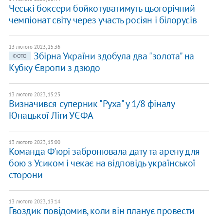
Чеські боксери бойкотуватимуть цьогорічний
чемпіонат світу через участь росіян і білорусів
13 лютого 2023, 15:36
Збірна України здобула два "золота" на
ФОТО
Кубку Європи з дзюдо
13 лютого 2023, 15:23
Визначився суперник "Руха" у 1/8 фіналу
Юнацької Ліги УЄФА
13 лютого 2023, 15:00
Команда Ф'юрі забронювала дату та арену для
бою з Усиком і чекає на відповідь української
сторони
13 лютого 2023, 13:14
Гвоздик повідомив, коли він планує провести