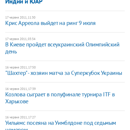
Индии и ЮАР
17 червня 2011, 11:30
Крис Арреола выйдет на ринг 9 июля
17 червня 2011, 03:34
В Киеве пройдет всеукраинский Олимпийский
день
16 червня 2011, 17:50
"Шахтер" - хозяин матча за Суперкубок Украины
16 червня 2011, 17:39
Козлова сыграет в полуфинале турнира ITF в
Харькове
16 червня 2011, 17:27
Уильямс посеяна на Уимблдоне под седьмым
номером