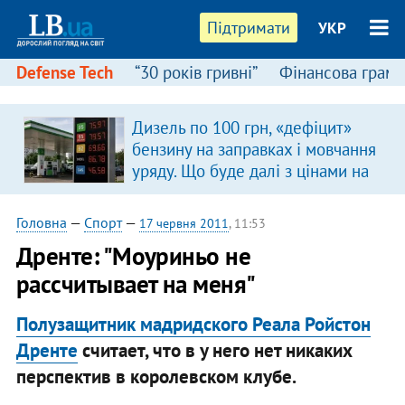
Підтримати
УКР
Defense Tech
“30 років гривні”
Фінансова грамо
Дизель по 100 грн, «дефіцит»
бензину на заправках і мовчання
уряду. Що буде далі з цінами на
пальне?
Головна
—
Спорт
—
17 червня 2011
, 11:53
Дренте: "Моуриньо не
рассчитывает на меня"
Полузащитник мадридского Реала Ройстон
Дренте
считает, что в у него нет никаких
перспектив в королевском клубе.