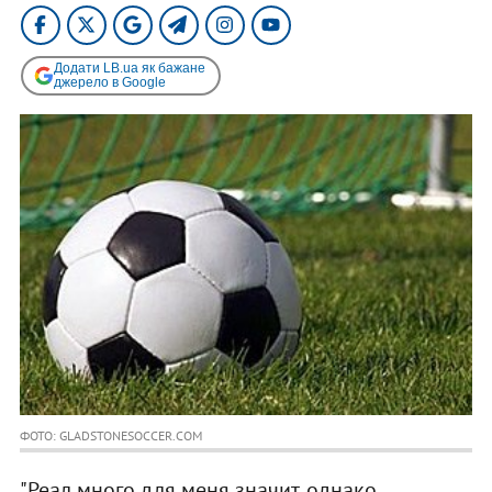
Додати LB.ua як бажане
джерело в Google
ФОТО: GLADSTONESOCCER.COM
"Реал много для меня значит, однако,