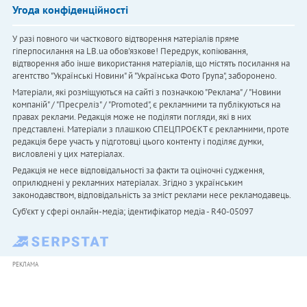
Угода конфіденційності
У разі повного чи часткового відтворення матеріалів пряме
гіперпосилання на LB.ua обов'язкове! Передрук, копіювання,
відтворення або інше використання матеріалів, що містять посилання на
агентство "Українськi Новини" й "Українська Фото Група", заборонено.
Матеріали, які розміщуються на сайті з позначкою "Реклама" / "Новини
компаній" / "Пресреліз" / "Promoted", є рекламними та публікуються на
правах реклами. Редакція може не поділяти погляди, які в них
представлені. Матеріали з плашкою СПЕЦПРОЄКТ є рекламними, проте
редакція бере участь у підготовці цього контенту і поділяє думки,
висловлені у цих матеріалах.
Редакція не несе відповідальності за факти та оціночні судження,
оприлюднені у рекламних матеріалах. Згідно з українським
законодавством, відповідальність за зміст реклами несе рекламодавець.
Cуб'єкт у сфері онлайн-медіа; ідентифікатор медіа - R40-05097
РЕКЛАМА