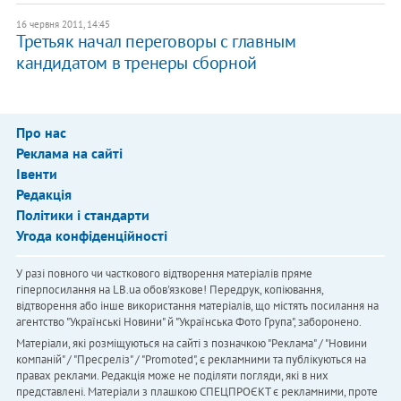
16 червня 2011, 14:45
Третьяк начал переговоры с главным
кандидатом в тренеры сборной
Про нас
Реклама на сайті
Івенти
Редакція
Політики і стандарти
Угода конфіденційності
У разі повного чи часткового відтворення матеріалів пряме
гіперпосилання на LB.ua обов'язкове! Передрук, копіювання,
відтворення або інше використання матеріалів, що містять посилання на
агентство "Українськi Новини" й "Українська Фото Група", заборонено.
Матеріали, які розміщуються на сайті з позначкою "Реклама" / "Новини
компаній" / "Пресреліз" / "Promoted", є рекламними та публікуються на
правах реклами. Редакція може не поділяти погляди, які в них
представлені. Матеріали з плашкою СПЕЦПРОЄКТ є рекламними, проте