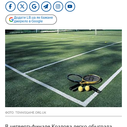
Додати LB.ua як бажане
джерело в Google
ФОТО: TENNISGAME.ORG.UK
В четвертьфинале Козлова легко обыграла