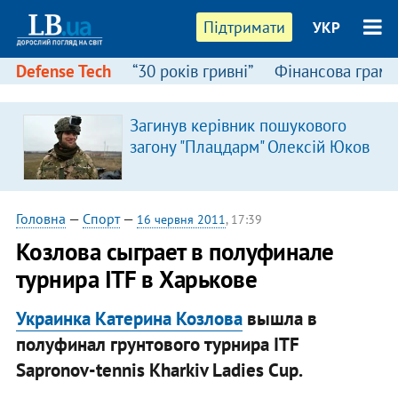
Підтримати
УКР
Defense Tech
“30 років гривні”
Фінансова грамо
Загинув керівник пошукового
загону "Плацдарм" Олексій Юков
Головна
—
Спорт
—
16 червня 2011
, 17:39
Козлова сыграет в полуфинале
турнира ITF в Харькове
Украинка Катерина Козлова
вышла в
полуфинал грунтового турнира ITF
Sapronov-tennis Kharkiv Ladies Cup.