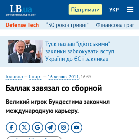
Підтримати
УКР
Defense Tech
“30 років гривні”
Фінансова грамо
Туск назвав "ідіотськими"
заклики заблокувати вступ
України до ЄС і закликав
припинити антиукраїнську
риторику
Головна
—
Спорт
—
16 червня 2011
, 16:35
Баллак завязал со сборной
Великий игрок Бундестима закончил
международную карьеру.