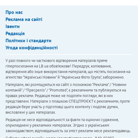
Про нас
Реклама на сайті
Івенти
Редакція
Політики і стандарти
Угода конфіденційності
У разі повного чи часткового відтворення матеріалів пряме
гіперпосилання на LB.ua обов'язкове! Передрук, копіювання,
відтворення або інше використання матеріалів, що містять посилання на
агентство "Українськi Новини" й "Українська Фото Група", заборонено.
Матеріали, які розміщуються на сайті з позначкою "Реклама" / "Новини
компаній" / "Пресреліз" / "Promoted", є рекламними та публікуються на
правах реклами. Редакція може не поділяти погляди, які в них
представлені. Матеріали з плашкою СПЕЦПРОЄКТ є рекламними, проте
редакція бере участь у підготовці цього контенту і поділяє думки,
висловлені у цих матеріалах.
Редакція не несе відповідальності за факти та оціночні судження,
оприлюднені у рекламних матеріалах. Згідно з українським
законодавством, відповідальність за зміст реклами несе рекламодавець.