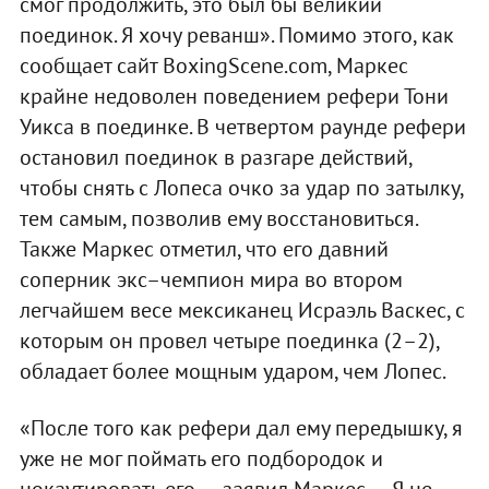
смог продолжить, это был бы великий
поединок. Я хочу реванш». Помимо этого, как
сообщает сайт BoxingScene.com, Маркес
крайне недоволен поведением рефери Тони
Уикса в поединке. В четвертом раунде рефери
остановил поединок в разгаре действий,
чтобы снять с Лопеса очко за удар по затылку,
тем самым, позволив ему восстановиться.
Также Маркес отметил, что его давний
соперник экс–чемпион мира во втором
легчайшем весе мексиканец Исраэль Васкес, с
которым он провел четыре поединка (2–2),
обладает более мощным ударом, чем Лопес.
«После того как рефери дал ему передышку, я
уже не мог поймать его подбородок и
нокаутировать его, — заявил Маркес. — Я не