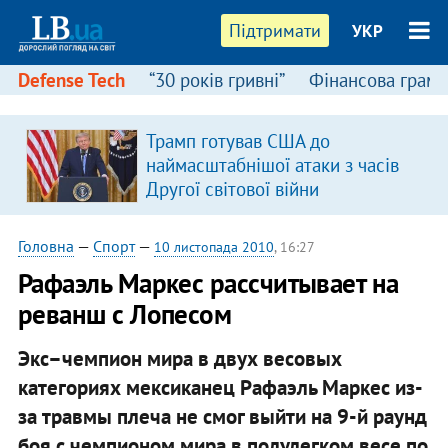
Підтримати
УКР
Defense Tech
“30 років гривні”
Фінансова грамо
Трамп готував США до
наймасштабнішої атаки з часів
Другої світової війни
Головна
—
Спорт
—
10 листопада 2010
, 16:27
Рафаэль Маркес рассчитывает на
реванш с Лопесом
Экс–чемпион мира в двух весовых
категориях мексиканец Рафаэль Маркес из-
за травмы плеча не смог выйти на 9-й раунд
боя с чемпионом мира в полулегком весе по