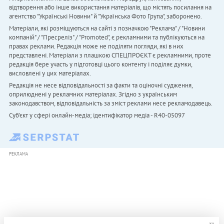
відтворення або інше використання матеріалів, що містять посилання на
агентство "Українськi Новини" й "Українська Фото Група", заборонено.
Матеріали, які розміщуються на сайті з позначкою "Реклама" / "Новини
компаній" / "Пресреліз" / "Promoted", є рекламними та публікуються на
правах реклами. Редакція може не поділяти погляди, які в них
представлені. Матеріали з плашкою СПЕЦПРОЄКТ є рекламними, проте
редакція бере участь у підготовці цього контенту і поділяє думки,
висловлені у цих матеріалах.
Редакція не несе відповідальності за факти та оціночні судження,
оприлюднені у рекламних матеріалах. Згідно з українським
законодавством, відповідальність за зміст реклами несе рекламодавець.
Cуб'єкт у сфері онлайн-медіа; ідентифікатор медіа - R40-05097
РЕКЛАМА