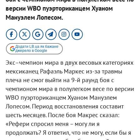
версии WBO пуэрториканцем Хуаном
Мануэлем Лопесом.
Додати LB.ua як бажане
джерело в Google
Экс–чемпион мира в двух весовых категориях
мексиканец Рафаэль Маркес из-за травмы
плеча не смог выйти на 9-й раунд боя с
чемпионом мира в полулегком весе по версии
WBO пуэрториканцем Хуаном Мануэлем
Лопесом. Период восстановления составит
шесть месяцев. После боя Макрес сказал:
«Рефери спросил меня – могу ли я
продолжать? Я ответил, что не могу, если бы я