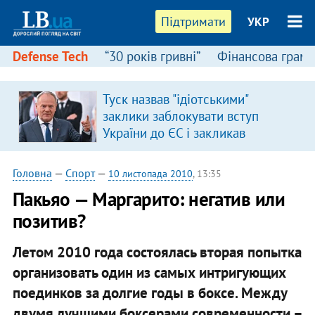
Підтримати
УКР
Defense Tech
“30 років гривні”
Фінансова грамо
Туск назвав "ідіотськими"
в
заклики заблокувати вступ
України до ЄС і закликав
припинити антиукраїнську
риторику
Головна
—
Спорт
—
10 листопада 2010
, 13:35
Пакьяо — Маргарито: негатив или
позитив?
Летом 2010 года состоялась вторая попытка
организовать один из самых интригующих
поединков за долгие годы в боксе. Между
двумя лучшими боксерами современности –