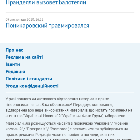
Пранделли вызовет Балотелли
09 листопада 2010, 16:52
Поникаровский травмировался
Про нас
Реклама на сайті
Івенти
Редакція
Політики і стандарти
Угода конфіденційності
У разі повного чи часткового відтворення матеріалів пряме
гіперпосилання на LB.ua обов'язкове! Передрук, копіювання,
відтворення або інше використання матеріалів, що містять посилання на
агентство "Українськi Новини" й "Українська Фото Група", заборонено.
Матеріали, які розміщуються на сайті з позначкою "Реклама" / "Новини
компаній" / "Пресреліз" / "Promoted", є рекламними та публікуються на
правах реклами. Редакція може не поділяти погляди, які в них