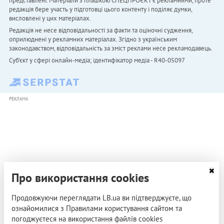
представлені. Матеріали з плашкою СПЕЦПРОЄКТ є рекламними, проте
редакція бере участь у підготовці цього контенту і поділяє думки,
висловлені у цих матеріалах.
Редакція не несе відповідальності за факти та оціночні судження,
оприлюднені у рекламних матеріалах. Згідно з українським
законодавством, відповідальність за зміст реклами несе рекламодавець.
Cуб'єкт у сфері онлайн-медіа; ідентифікатор медіа - R40-05097
РЕКЛАМА
Про використання cookies
Продовжуючи переглядати LB.ua ви підтверджуєте, що
ознайомилися з Правилами користування сайтом та
погоджуєтеся на використання файлів cookies