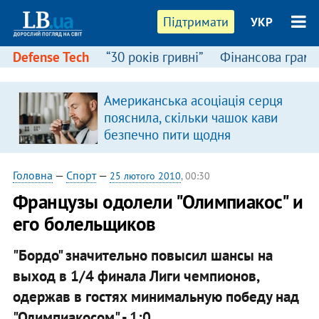
Підтримати
УКР
Defense Tech
“30 років гривні”
Фінансова грамо
:
Американська асоціація серця
пояснила, скільки чашок кави
безпечно пити щодня
Головна
—
Спорт
—
25 лютого 2010
, 00:30
Французы одолели "Олимпиакос" и
его болельщиков
"Бордо" значительно повысил шансы на
выход в 1/4 финала Лиги чемпионов,
одержав в гостях минимальную победу над
"Олимпиакосом" - 1:0.