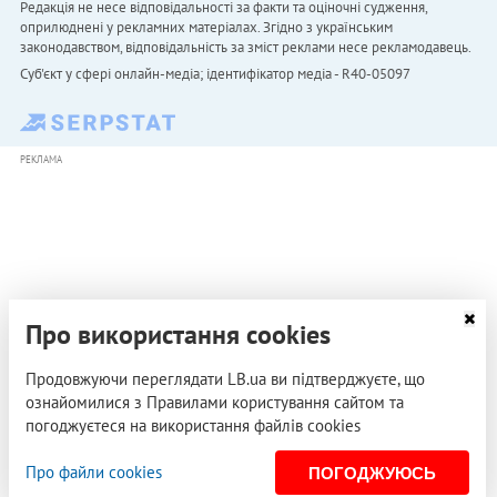
Редакція не несе відповідальності за факти та оціночні судження,
оприлюднені у рекламних матеріалах. Згідно з українським
законодавством, відповідальність за зміст реклами несе рекламодавець.
Cуб'єкт у сфері онлайн-медіа; ідентифікатор медіа - R40-05097
РЕКЛАМА
Про використання cookies
Продовжуючи переглядати LB.ua ви підтверджуєте, що
ознайомилися з Правилами користування сайтом та
погоджуєтеся на використання файлів cookies
Про файли cookies
ПОГОДЖУЮСЬ