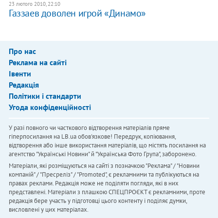
23 лютого 2010, 22:10
Газзаев доволен игрой «Динамо»
Про нас
Реклама на сайті
Івенти
Редакція
Політики і стандарти
Угода конфіденційності
У разі повного чи часткового відтворення матеріалів пряме
гіперпосилання на LB.ua обов'язкове! Передрук, копіювання,
відтворення або інше використання матеріалів, що містять посилання на
агентство "Українськi Новини" й "Українська Фото Група", заборонено.
Матеріали, які розміщуються на сайті з позначкою "Реклама" / "Новини
компаній" / "Пресреліз" / "Promoted", є рекламними та публікуються на
правах реклами. Редакція може не поділяти погляди, які в них
представлені. Матеріали з плашкою СПЕЦПРОЄКТ є рекламними, проте
редакція бере участь у підготовці цього контенту і поділяє думки,
висловлені у цих матеріалах.