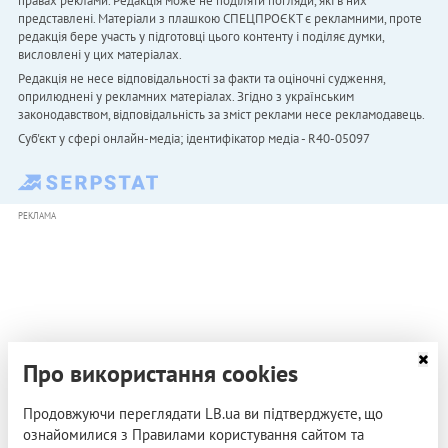
правах реклами. Редакція може не поділяти погляди, які в них
представлені. Матеріали з плашкою СПЕЦПРОЄКТ є рекламними, проте
редакція бере участь у підготовці цього контенту і поділяє думки,
висловлені у цих матеріалах.
Редакція не несе відповідальності за факти та оціночні судження,
оприлюднені у рекламних матеріалах. Згідно з українським
законодавством, відповідальність за зміст реклами несе рекламодавець.
Cуб'єкт у сфері онлайн-медіа; ідентифікатор медіа - R40-05097
РЕКЛАМА
Про використання cookies
Продовжуючи переглядати LB.ua ви підтверджуєте, що
ознайомилися з Правилами користування сайтом та