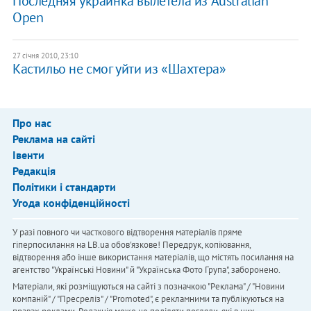
Последняя украинка вылетела из Australian
Open
27 січня 2010, 23:10
Кастильо не смог уйти из «Шахтера»
Про нас
Реклама на сайті
Івенти
Редакція
Політики і стандарти
Угода конфіденційності
У разі повного чи часткового відтворення матеріалів пряме
гіперпосилання на LB.ua обов'язкове! Передрук, копіювання,
відтворення або інше використання матеріалів, що містять посилання на
агентство "Українськi Новини" й "Українська Фото Група", заборонено.
Матеріали, які розміщуються на сайті з позначкою "Реклама" / "Новини
компаній" / "Пресреліз" / "Promoted", є рекламними та публікуються на