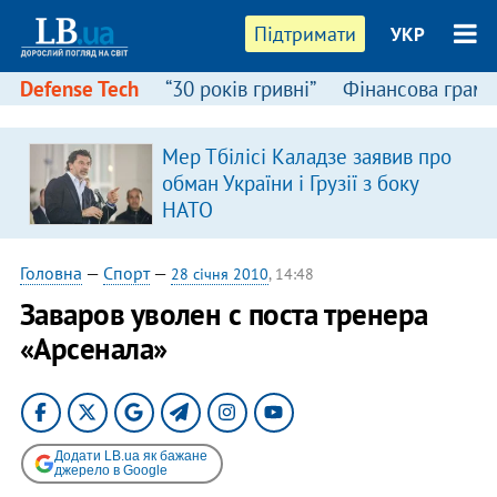
Підтримати
УКР
Defense Tech
“30 років гривні”
Фінансова грамо
Мер Тбілісі Каладзе заявив про
обман України і Грузії з боку
НАТО
Головна
—
Спорт
—
28 січня 2010
, 14:48
Заваров уволен с поста тренера
«Арсенала»
Додати LB.ua як бажане
джерело в Google