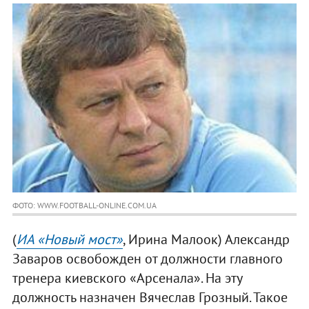
ФОТО: WWW.FOOTBALL-ONLINE.COM.UA
(
ИА «Новый мост»
, Ирина Малоок) Александр
Заваров освобожден от должности главного
тренера киевского «Арсенала». На эту
должность назначен Вячеслав Грозный. Такое